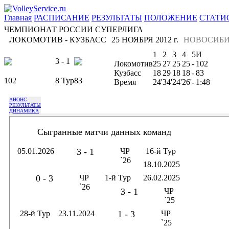
Главная
РАСПИСАНИЕ
РЕЗУЛЬТАТЫ
ПОЛОЖЕНИЕ
СТАТИ
ЧЕМПИОНАТ РОССИИ СУПЕРЛИГА
ЛОКОМОТИВ - КУЗБАСС
25 НОЯБРЯ 2012 г.
НОВОСИБИ
1
2
3
4
5
И
3 - 1
Локомотив
25
27
25
25
-
102
Кузбасс
18
29
18
18
-
83
102
8 Тур
83
Время
24'
34'
24'
26'
-
1:48
АНОНС
РЕЗУЛЬТАТЫ
ДИНАМИКА
Сыгранные матчи данных команд
05.01.2026
3 - 1
ЧР
16-й Тур
`26
18.10.2025
0 - 3
ЧР
1-й Тур
26.02.2025
`26
3 - 1
ЧР
`25
28-й Тур
23.11.2024
1 - 3
ЧР
`25