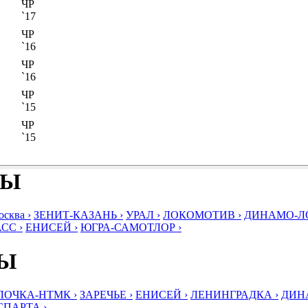
ЧР
`17
ЧР
`16
ЧР
`16
ЧР
`15
ЧР
`15
БЫ
ква ›
ЗЕНИТ-КАЗАНЬ ›
УРАЛ ›
ЛОКОМОТИВ ›
ДИНАМО-ЛО
СС ›
ЕНИСЕЙ ›
ЮГРА-САМОТЛОР ›
БЫ
ЛОЧКА-НТМК ›
ЗАРЕЧЬЕ ›
ЕНИСЕЙ ›
ЛЕНИНГРАДКА ›
ДИНА
СПАРТА ›