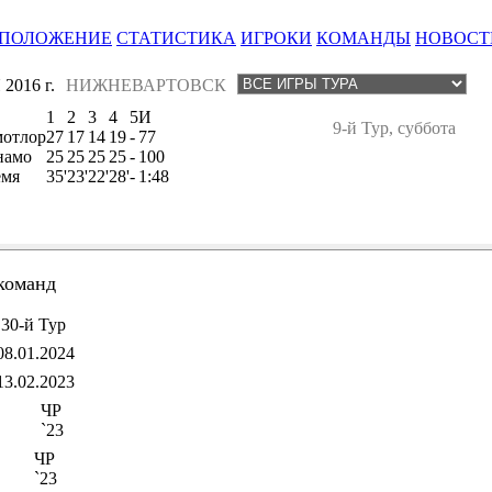
ПОЛОЖЕНИЕ
СТАТИСТИКА
ИГРОКИ
КОМАНДЫ
НОВОСТ
2016 г.
НИЖНЕВАРТОВСК
1
2
3
4
5
И
9-й Тур, суббота
мотлор
27
17
14
19
-
77
намо
25
25
25
25
-
100
емя
35'
23'
22'
28'
-
1:48
команд
30-й Тур
08.01.2024
13.02.2023
ЧР
`23
ЧР
`23