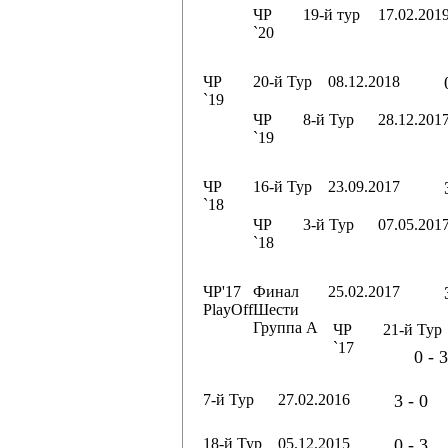
ЧР
19-й тур
17.02.201
`20
ЧР
20-й Тур
08.12.2018
`19
ЧР
8-й Тур
28.12.201
`19
ЧР
16-й Тур
23.09.2017
`18
ЧР
3-й Тур
07.05.201
`18
ЧР'17
Финал
25.02.2017
PlayOff
Шести
Группа А
ЧР
21-й Тур
`17
0 - 3
7-й Тур
27.02.2016
3 - 0
18-й Тур
05.12.2015
0 - 3