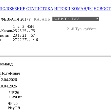
ПОЛОЖЕНИЕ
СТАТИСТИКА
ИГРОКИ
КОМАНДЫ
НОВОСТ
 ФЕВРАЛЯ 2017 г.
КАЗАНЬ
1
2
3
4
5
И
21-й Тур, суббота
-Казань
25
25
25
-
-
75
мотив
23
13
21
-
-
57
я
27'
22'
27'
-
-
1:16
команд
Полуфинал
f
12.04.2026
10.04.2026
ЧР`26
PlayOff
ЧР`26
PlayOff