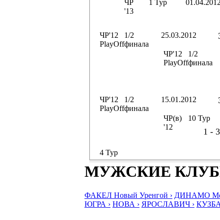
ЧР
1 Тур
01.04.201
'13
ЧР'12
1/2
25.03.2012
PlayOff
финала
ЧР'12
1/2
PlayOff
финала
ЧР'12
1/2
15.01.2012
PlayOff
финала
ЧР(в)
10 Тур
'12
1 - 3
4 Тур
МУЖСКИЕ КЛУ
ФАКЕЛ Новый Уренгой ›
ДИНАМО Мос
ЮГРА ›
НОВА ›
ЯРОСЛАВИЧ ›
КУЗБА