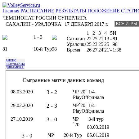
Главная
РАСПИСАНИЕ
РЕЗУЛЬТАТЫ
ПОЛОЖЕНИЕ
СТАТИ
ЧЕМПИОНАТ РОССИИ СУПЕРЛИГА
САХАЛИН - УРАЛОЧКА
17 ДЕКАБРЯ 2017 г.
1
2
3
4
5
И
1 - 3
Сахалин
22
25
21
13
-
81
Уралочка
25
23
25
25
-
98
81
10-й Тур
98
Время
26'
27'
24'
21'
-
1:38
АНОНС
РЕЗУЛЬТАТЫ
ДИНАМИКА
Сыгранные матчи данных команд
08.03.2020
3 - 2
ЧР`20
1/4
PlayOff
финала
29.02.2020
2 - 3
ЧР`20
1/4
PlayOff
финала
27.10.2019
3 - 0
ЧР
3-й тур
`20
08.03.2019
3 - 0
ЧР
20-й Тур
05.01.2019