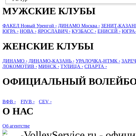
МУЖСКИЕ КЛУБЫ
ФАКЕЛ Новый Уренгой ›
ДИНАМО Москва ›
ЗЕНИТ-КАЗАНЬ
ЮГРА ›
НОВА ›
ЯРОСЛАВИЧ ›
КУЗБАСС ›
ЕНИСЕЙ ›
ЮГРА
ЖЕНСКИЕ КЛУБЫ
ДИНАМО ›
ДИНАМО-КАЗАНЬ ›
УРАЛОЧКА-НТМК ›
ЗАРЕЧ
ЛОКОМОТИВ ›
МИНСК ›
ТУЛИЦА ›
СПАРТА ›
ОФИЦИАЛЬНЫЙ ВОЛЕЙБ
ВФВ ›
FIVB ›
CEV ›
О НАС
Об агентстве
VolleyService.ru - офи