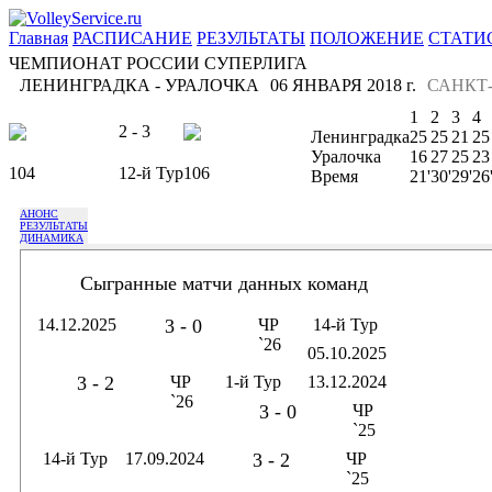
Главная
РАСПИСАНИЕ
РЕЗУЛЬТАТЫ
ПОЛОЖЕНИЕ
СТАТИ
ЧЕМПИОНАТ РОССИИ СУПЕРЛИГА
ЛЕНИНГРАДКА - УРАЛОЧКА
06 ЯНВАРЯ 2018 г.
САНКТ
1
2
3
4
2 - 3
Ленинградка
25
25
21
25
Уралочка
16
27
25
23
104
12-й Тур
106
Время
21'
30'
29'
26
АНОНС
РЕЗУЛЬТАТЫ
ДИНАМИКА
Сыгранные матчи данных команд
14.12.2025
3 - 0
ЧР
14-й Тур
`26
05.10.2025
3 - 2
ЧР
1-й Тур
13.12.2024
`26
3 - 0
ЧР
`25
14-й Тур
17.09.2024
3 - 2
ЧР
`25