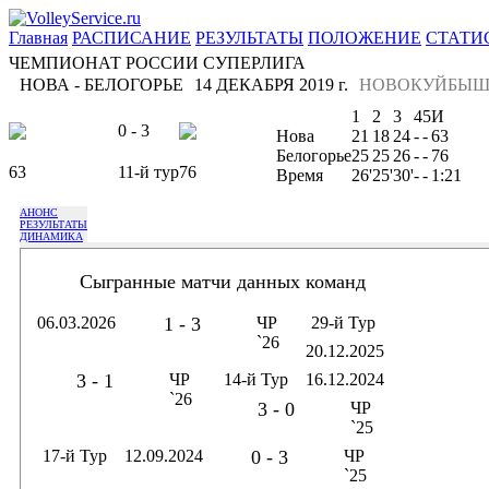
Главная
РАСПИСАНИЕ
РЕЗУЛЬТАТЫ
ПОЛОЖЕНИЕ
СТАТИ
ЧЕМПИОНАТ РОССИИ СУПЕРЛИГА
НОВА - БЕЛОГОРЬЕ
14 ДЕКАБРЯ 2019 г.
НОВОКУЙБЫШ
1
2
3
4
5
И
0 - 3
Нова
21
18
24
-
-
63
Белогорье
25
25
26
-
-
76
63
11-й тур
76
Время
26'
25'
30'
-
-
1:21
АНОНС
РЕЗУЛЬТАТЫ
ДИНАМИКА
Сыгранные матчи данных команд
06.03.2026
1 - 3
ЧР
29-й Тур
`26
20.12.2025
3 - 1
ЧР
14-й Тур
16.12.2024
`26
3 - 0
ЧР
`25
17-й Тур
12.09.2024
0 - 3
ЧР
`25