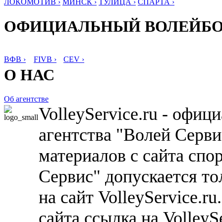
ЛОКОМОТИВ ›
МИНСК ›
ТУЛИЦА ›
СПАРТА ›
ОФИЦИАЛЬНЫЙ ВОЛЕЙБ
ВФВ ›
FIVB ›
CEV ›
О НАС
Об агентстве
VolleyService.ru - офи
агентства "Волей Серв
материалов с сайта спо
Сервис" допускается то
на сайт VolleyService.r
сайта ссылка на VolleyS