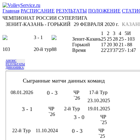
Главная
РАСПИСАНИЕ
РЕЗУЛЬТАТЫ
ПОЛОЖЕНИЕ
СТАТИ
ЧЕМПИОНАТ РОССИИ СУПЕРЛИГА
ЗЕНИТ-КАЗАНЬ - ГОРЬКИЙ
29 ФЕВРАЛЯ 2020 г.
КАЗАН
1
2
3
4
5
И
3 - 1
Зенит-Казань
25
25
28
25
-
103
Горький
17
20
30
21
-
88
103
20-й тур
88
Время
22'
23'
37'
25'
-
1:47
АНОНС
РЕЗУЛЬТАТЫ
ДИНАМИКА
Сыгранные матчи данных команд
08.01.2026
0 - 3
ЧР
17-й Тур
`26
23.10.2025
3 - 1
ЧР
2-й Тур
19.01.2025
`26
3 - 0
ЧР
`25
22-й Тур
11.10.2024
0 - 3
ЧР
`25