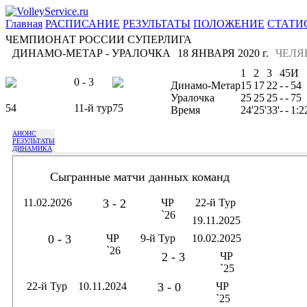
Главная
РАСПИСАНИЕ
РЕЗУЛЬТАТЫ
ПОЛОЖЕНИЕ
СТАТИ
ЧЕМПИОНАТ РОССИИ СУПЕРЛИГА
ДИНАМО-МЕТАР - УРАЛОЧКА
18 ЯНВАРЯ 2020 г.
ЧЕЛЯ
1
2
3
4
5
И
0 - 3
Динамо-Метар
15
17
22
-
-
54
Уралочка
25
25
25
-
-
75
54
11-й тур
75
Время
24'
25'
33'
-
-
1:2
АНОНС
РЕЗУЛЬТАТЫ
ДИНАМИКА
Сыгранные матчи данных команд
11.02.2026
3 - 2
ЧР
22-й Тур
`26
19.11.2025
0 - 3
ЧР
9-й Тур
10.02.2025
`26
2 - 3
ЧР
`25
22-й Тур
10.11.2024
3 - 0
ЧР
`25