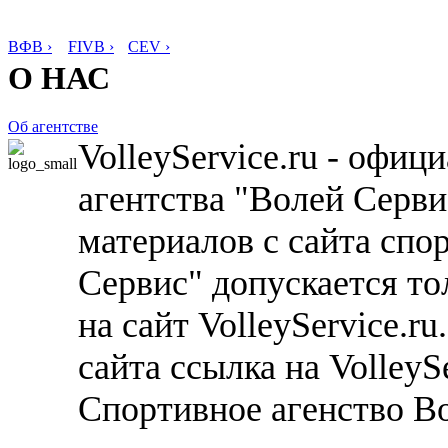
ВФВ ›
FIVB ›
CEV ›
О НАС
Об агентстве
VolleyService.ru - офи
агентства "Волей Серв
материалов с сайта спо
Сервис" допускается то
на сайт VolleyService.r
сайта ссылка на VolleyS
Спортивное агенство В