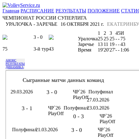
Главная
РАСПИСАНИЕ
РЕЗУЛЬТАТЫ
ПОЛОЖЕНИЕ
СТАТИ
ЧЕМПИОНАТ РОССИИ СУПЕРЛИГА
УРАЛОЧКА - ЗАРЕЧЬЕ
16 ОКТЯБРЯ 2021 г.
ЕКАТЕРИНБУ
1
2
3
4
5
И
3 - 0
Уралочка
25
25
25
-
-
75
Заречье
13
11
19
-
-
43
75
3-й тур
43
Время
19'
20'
27'
-
-
1:06
АНОНС
РЕЗУЛЬТАТЫ
ДИНАМИКА
Сыгранные матчи данных команд
29.03.2026
3 - 0
ЧР`26
Полуфинал
PlayOff
27.03.2026
3 - 1
ЧР`26
Полуфинал
23.03.2026
PlayOff
0 - 3
ЧР`26
PlayOff
Полуфинал
21.03.2026
3 - 0
ЧР`26
PlayOff