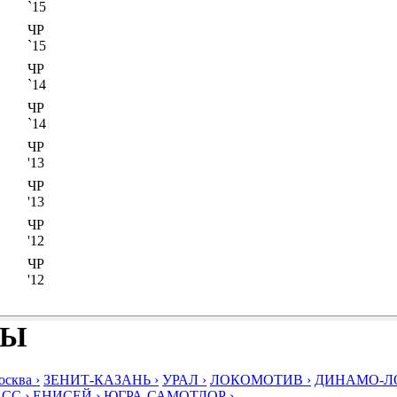
`15
ЧР
`15
ЧР
`14
ЧР
`14
ЧР
'13
ЧР
'13
ЧР
'12
ЧР
'12
БЫ
ква ›
ЗЕНИТ-КАЗАНЬ ›
УРАЛ ›
ЛОКОМОТИВ ›
ДИНАМО-ЛО
СС ›
ЕНИСЕЙ ›
ЮГРА-САМОТЛОР ›