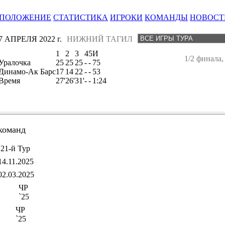
ПОЛОЖЕНИЕ
СТАТИСТИКА
ИГРОКИ
КОМАНДЫ
НОВОСТ
7 АПРЕЛЯ 2022 г.
НИЖНИЙ ТАГИЛ
1
2
3
4
5
И
1/2 финала,
Уралочка
25
25
25
-
-
75
Динамо-Ак Барс
17
14
22
-
-
53
Время
27'
26'
31'
-
-
1:24
команд
21-й Тур
14.11.2025
02.03.2025
ЧР
`25
ЧР
`25