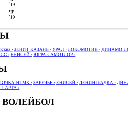
`19
ЧР
`19
БЫ
ква ›
ЗЕНИТ-КАЗАНЬ ›
УРАЛ ›
ЛОКОМОТИВ ›
ДИНАМО-ЛО
СС ›
ЕНИСЕЙ ›
ЮГРА-САМОТЛОР ›
БЫ
ЛОЧКА-НТМК ›
ЗАРЕЧЬЕ ›
ЕНИСЕЙ ›
ЛЕНИНГРАДКА ›
ДИНА
СПАРТА ›
 ВОЛЕЙБОЛ