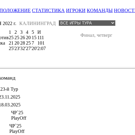
ПОЛОЖЕНИЕ
СТАТИСТИКА
ИГРОКИ
КОМАНДЫ
НОВОСТ
 2022 г.
КАЛИНИНГРАД
1
2
3
4
5
И
Финал, четверг
отив
25
25
26
20
15
111
чка
21
20
28
25
7
101
25'
23'
32'
27'
20'
2:07
команд
23-й Тур
23.11.2025
18.03.2025
ЧР`25
PlayOff
ЧР`25
PlayOff