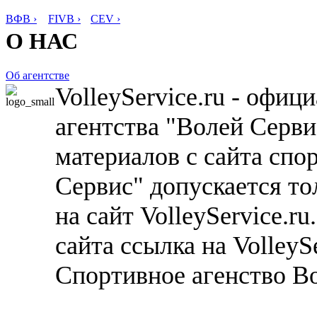
ВФВ ›
FIVB ›
CEV ›
О НАС
Об агентстве
VolleyService.ru - офи
агентства "Волей Серв
материалов с сайта спо
Сервис" допускается то
на сайт VolleyService.r
сайта ссылка на VolleyS
Спортивное агенство В