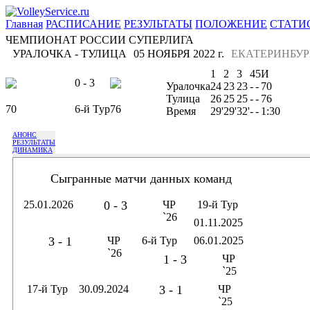
Главная
РАСПИСАНИЕ
РЕЗУЛЬТАТЫ
ПОЛОЖЕНИЕ
СТАТИ
ЧЕМПИОНАТ РОССИИ СУПЕРЛИГА
УРАЛОЧКА - ТУЛИЦА
05 НОЯБРЯ 2022 г.
ЕКАТЕРИНБУР
1
2
3
4
5
И
0 - 3
Уралочка
24
23
23
-
-
70
Тулица
26
25
25
-
-
76
70
6-й Тур
76
Время
29'
29'
32'
-
-
1:30
АНОНС
РЕЗУЛЬТАТЫ
ДИНАМИКА
Сыгранные матчи данных команд
25.01.2026
0 - 3
ЧР
19-й Тур
`26
01.11.2025
3 - 1
ЧР
6-й Тур
06.01.2025
`26
1 - 3
ЧР
`25
17-й Тур
30.09.2024
3 - 1
ЧР
`25