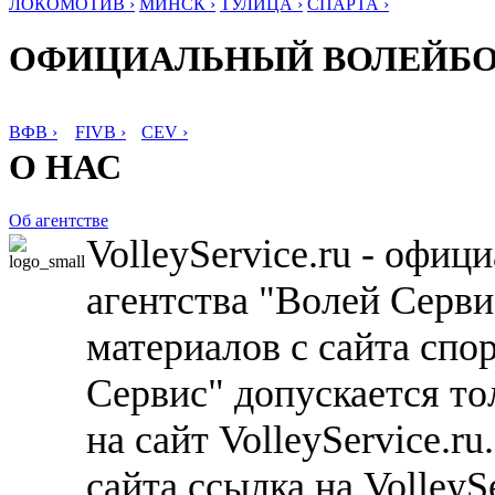
ЛОКОМОТИВ ›
МИНСК ›
ТУЛИЦА ›
СПАРТА ›
ОФИЦИАЛЬНЫЙ ВОЛЕЙБ
ВФВ ›
FIVB ›
CEV ›
О НАС
Об агентстве
VolleyService.ru - офи
агентства "Волей Серв
материалов с сайта спо
Сервис" допускается то
на сайт VolleyService.r
сайта ссылка на VolleyS