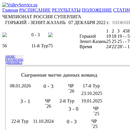
Главная
РАСПИСАНИЕ
РЕЗУЛЬТАТЫ
ПОЛОЖЕНИЕ
СТАТИ
ЧЕМПИОНАТ РОССИИ СУПЕРЛИГА
ГОРЬКИЙ - ЗЕНИТ-КАЗАНЬ
07 ДЕКАБРЯ 2022 г.
НИЖНИ
1
2
3
4
5
0 - 3
Горький
19
18
19
-
-
5
Зенит-Казань
25
25
25
-
-
7
56
11-й Тур
75
Время
24'
22'
28'
-
-
1
АНОНС
РЕЗУЛЬТАТЫ
ДИНАМИКА
Сыгранные матчи данных команд
08.01.2026
0 - 3
ЧР
17-й Тур
`26
23.10.2025
3 - 1
ЧР
2-й Тур
19.01.2025
`26
3 - 0
ЧР
`25
22-й Тур
11.10.2024
0 - 3
ЧР
`25