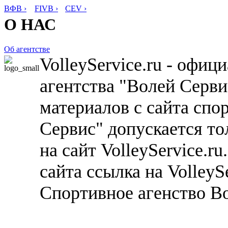
ВФВ ›
FIVB ›
CEV ›
О НАС
Об агентстве
VolleyService.ru - офи
агентства "Волей Серв
материалов с сайта спо
Сервис" допускается то
на сайт VolleyService.r
сайта ссылка на VolleyS
Спортивное агенство В