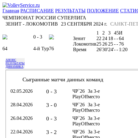
Главная
РАСПИСАНИЕ
РЕЗУЛЬТАТЫ
ПОЛОЖЕНИЕ
СТАТИ
ЧЕМПИОНАТ РОССИИ СУПЕРЛИГА
ЗЕНИТ - ЛОКОМОТИВ
23 СЕНТЯБРЯ 2024 г.
САНКТ-ПЕТ
1
2
3
4
5
И
0 - 3
Зенит
22
24
18
-
-
64
Локомотив
25
26
25
-
-
76
64
4-й Тур
76
Время
26'
30'
24'
-
-
1:20
АНОНС
РЕЗУЛЬТАТЫ
ДИНАМИКА
Сыгранные матчи данных команд
02.05.2026
0 - 3
ЧР`26
За 3-е
PlayOff
место
28.04.2026
3 - 0
ЧР`26
За 3-е
PlayOff
место
26.04.2026
0 - 3
ЧР`26
За 3-е
PlayOff
место
22.04.2026
3 - 2
ЧР`26
За 3-е
PlayOff
место