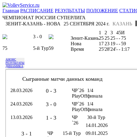
Главная
РАСПИСАНИЕ
РЕЗУЛЬТАТЫ
ПОЛОЖЕНИЕ
СТАТИ
ЧЕМПИОНАТ РОССИИ СУПЕРЛИГА
ЗЕНИТ-КАЗАНЬ - НОВА
25 СЕНТЯБРЯ 2024 г.
КАЗАНЬ
1
2
3
4
5
И
3 - 0
Зенит-Казань
25
25
25
-
-
75
Нова
17
23
19
-
-
59
75
5-й Тур
59
Время
25'
28'
24'
-
-
1:17
АНОНС
РЕЗУЛЬТАТЫ
ДИНАМИКА
Сыгранные матчи данных команд
28.03.2026
0 - 3
ЧР`26
1/4
PlayOff
финала
24.03.2026
3 - 0
ЧР`26
1/4
PlayOff
финала
13.03.2026
1 - 3
ЧР
30-й Тур
`26
14.01.2026
3 - 1
ЧР
15-й Тур
09.01.2025