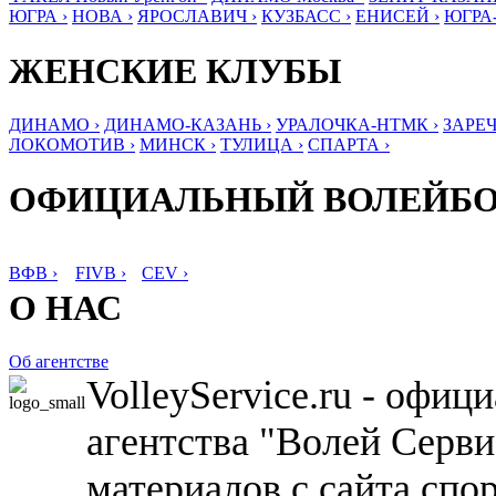
ЮГРА ›
НОВА ›
ЯРОСЛАВИЧ ›
КУЗБАСС ›
ЕНИСЕЙ ›
ЮГРА
ЖЕНСКИЕ КЛУБЫ
ДИНАМО ›
ДИНАМО-КАЗАНЬ ›
УРАЛОЧКА-НТМК ›
ЗАРЕЧ
ЛОКОМОТИВ ›
МИНСК ›
ТУЛИЦА ›
СПАРТА ›
ОФИЦИАЛЬНЫЙ ВОЛЕЙБ
ВФВ ›
FIVB ›
CEV ›
О НАС
Об агентстве
VolleyService.ru - офи
агентства "Волей Серв
материалов с сайта спо