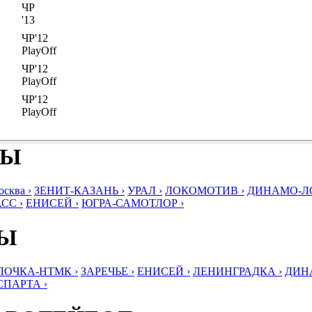
ЧР
'13
ЧР'12
PlayOff
ЧР'12
PlayOff
ЧР'12
PlayOff
БЫ
ква ›
ЗЕНИТ-КАЗАНЬ ›
УРАЛ ›
ЛОКОМОТИВ ›
ДИНАМО-ЛО
СС ›
ЕНИСЕЙ ›
ЮГРА-САМОТЛОР ›
БЫ
ЛОЧКА-НТМК ›
ЗАРЕЧЬЕ ›
ЕНИСЕЙ ›
ЛЕНИНГРАДКА ›
ДИНА
СПАРТА ›