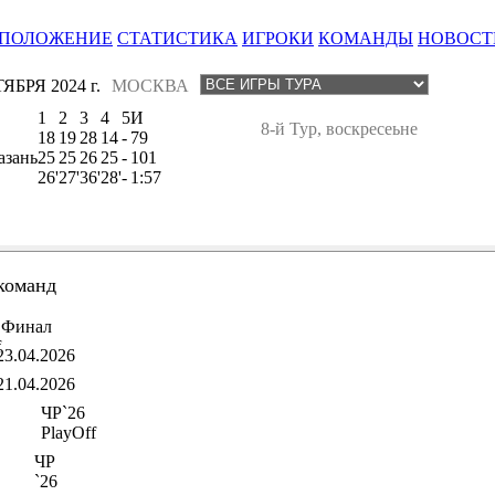
ПОЛОЖЕНИЕ
СТАТИСТИКА
ИГРОКИ
КОМАНДЫ
НОВОСТ
ЯБРЯ 2024 г.
МОСКВА
1
2
3
4
5
И
8-й Тур, воскресеьне
18
19
28
14
-
79
азань
25
25
26
25
-
101
26'
27'
36'
28'
-
1:57
команд
Финал
f
23.04.2026
21.04.2026
ЧР`26
PlayOff
ЧР
`26