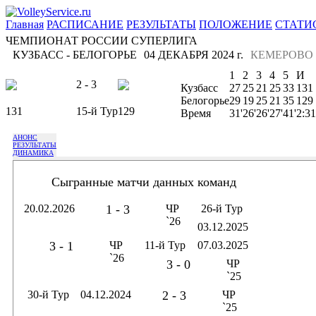
Главная
РАСПИСАНИЕ
РЕЗУЛЬТАТЫ
ПОЛОЖЕНИЕ
СТАТИ
ЧЕМПИОНАТ РОССИИ СУПЕРЛИГА
КУЗБАСС - БЕЛОГОРЬЕ
04 ДЕКАБРЯ 2024 г.
КЕМЕРОВО
1
2
3
4
5
И
2 - 3
Кузбасс
27
25
21
25
33
131
Белогорье
29
19
25
21
35
129
131
15-й Тур
129
Время
31'
26'
26'
27'
41'
2:31
АНОНС
РЕЗУЛЬТАТЫ
ДИНАМИКА
Сыгранные матчи данных команд
20.02.2026
1 - 3
ЧР
26-й Тур
`26
03.12.2025
3 - 1
ЧР
11-й Тур
07.03.2025
`26
3 - 0
ЧР
`25
30-й Тур
04.12.2024
2 - 3
ЧР
`25