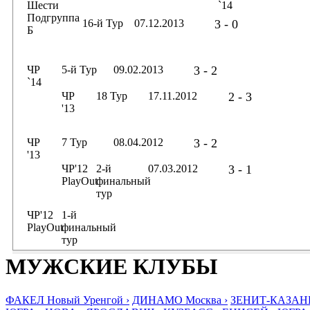
Шести
`14
Подгруппа
16-й Тур
07.12.2013
3 - 0
Б
ЧР
5-й Тур
09.02.2013
3 - 2
`14
ЧР
18 Тур
17.11.2012
2 - 3
'13
ЧР
7 Тур
08.04.2012
3 - 2
'13
ЧР'12
2-й
07.03.2012
3 - 1
PlayOut
финальный
тур
ЧР'12
1-й
PlayOut
финальный
тур
МУЖСКИЕ КЛУБЫ
ФАКЕЛ Новый Уренгой ›
ДИНАМО Москва ›
ЗЕНИТ-КАЗАНЬ