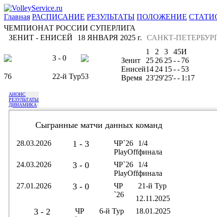
Главная
РАСПИСАНИЕ
РЕЗУЛЬТАТЫ
ПОЛОЖЕНИЕ
СТАТИ
ЧЕМПИОНАТ РОССИИ СУПЕРЛИГА
ЗЕНИТ - ЕНИСЕЙ
18 ЯНВАРЯ 2025 г.
САНКТ-ПЕТЕРБУР
1
2
3
4
5
И
3 - 0
Зенит
25
26
25
-
-
76
Енисей
14
24
15
-
-
53
76
22-й Тур
53
Время
23'
29'
25'
-
-
1:17
АНОНС
РЕЗУЛЬТАТЫ
ДИНАМИКА
Сыгранные матчи данных команд
28.03.2026
1 - 3
ЧР`26
1/4
PlayOff
финала
24.03.2026
3 - 0
ЧР`26
1/4
PlayOff
финала
27.01.2026
3 - 0
ЧР
21-й Тур
`26
12.11.2025
3 - 2
ЧР
6-й Тур
18.01.2025