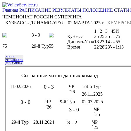
Главная
РАСПИСАНИЕ
РЕЗУЛЬТАТЫ
ПОЛОЖЕНИЕ
СТАТИ
ЧЕМПИОНАТ РОССИИ СУПЕРЛИГА
КУЗБАСС - ДИНАМО-УРАЛ
02 МАРТА 2025 г.
КЕМЕРОВ
1
2
3
4
5
И
3 - 0
Кузбасс
25
25
25
-
-
75
Динамо-Урал
18
23
14
-
-
55
75
29-й Тур
55
Время
22'
28'
23'
-
-
1:13
АНОНС
РЕЗУЛЬТАТЫ
ДИНАМИКА
Сыгранные матчи данных команд
11.02.2026
0 - 3
ЧР
24-й Тур
`26
26.11.2025
3 - 0
ЧР
9-й Тур
02.03.2025
`26
3 - 0
ЧР
`25
29-й Тур
28.11.2024
3 - 2
ЧР
`25