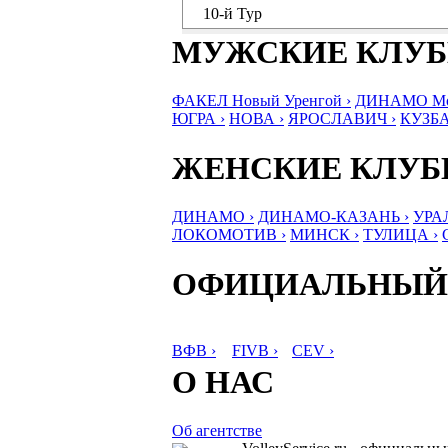
10-й Тур
МУЖСКИЕ КЛУ
ФАКЕЛ Новый Уренгой ›
ДИНАМО Мос
ЮГРА ›
НОВА ›
ЯРОСЛАВИЧ ›
КУЗБА
ЖЕНСКИЕ КЛУ
ДИНАМО ›
ДИНАМО-КАЗАНЬ ›
УРА
ЛОКОМОТИВ ›
МИНСК ›
ТУЛИЦА ›
ОФИЦИАЛЬНЫЙ
ВФВ ›
FIVB ›
CEV ›
О НАС
Об агентстве