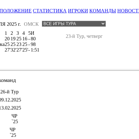
ПОЛОЖЕНИЕ
СТАТИСТИКА
ИГРОКИ
КОМАНДЫ
НОВОСТ
Я 2025 г.
ОМСК
1
2
3
4
5
И
23-й Тур, четверг
20
19
25
16
-
80
ка
25
25
23
25
-
98
27'
32'
27'
25'
-
1:51
команд
26-й Тур
09.12.2025
13.02.2025
ЧР
`25
ЧР
`25