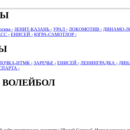
БЫ
ква ›
ЗЕНИТ-КАЗАНЬ ›
УРАЛ ›
ЛОКОМОТИВ ›
ДИНАМО-ЛО
СС ›
ЕНИСЕЙ ›
ЮГРА-САМОТЛОР ›
БЫ
ЛОЧКА-НТМК ›
ЗАРЕЧЬЕ ›
ЕНИСЕЙ ›
ЛЕНИНГРАДКА ›
ДИНА
СПАРТА ›
 ВОЛЕЙБОЛ