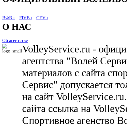
ВФВ ›
FIVB ›
CEV ›
О НАС
Об агентстве
VolleyService.ru - офи
агентства "Волей Серв
материалов с сайта спо
Сервис" допускается то
на сайт VolleyService.r
сайта ссылка на VolleyS
Спортивное агенство В