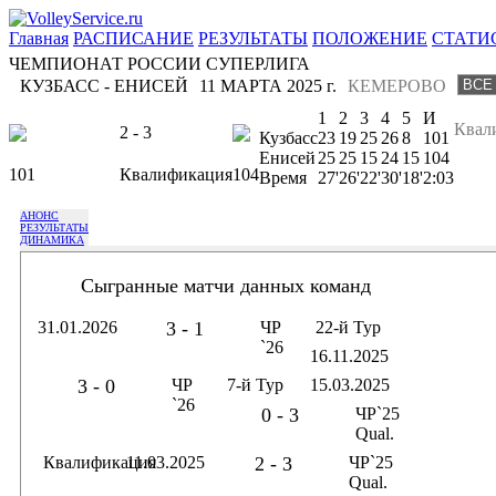
Главная
РАСПИСАНИЕ
РЕЗУЛЬТАТЫ
ПОЛОЖЕНИЕ
СТАТИ
ЧЕМПИОНАТ РОССИИ СУПЕРЛИГА
КУЗБАСС - ЕНИСЕЙ
11 МАРТА 2025 г.
КЕМЕРОВО
1
2
3
4
5
И
Квал
2 - 3
Кузбасс
23
19
25
26
8
101
Енисей
25
25
15
24
15
104
101
Квалификация
104
Время
27'
26'
22'
30'
18'
2:03
АНОНС
РЕЗУЛЬТАТЫ
ДИНАМИКА
Сыгранные матчи данных команд
31.01.2026
3 - 1
ЧР
22-й Тур
`26
16.11.2025
3 - 0
ЧР
7-й Тур
15.03.2025
`26
0 - 3
ЧР`25
Qual.
Квалификация
11.03.2025
2 - 3
ЧР`25
Qual.