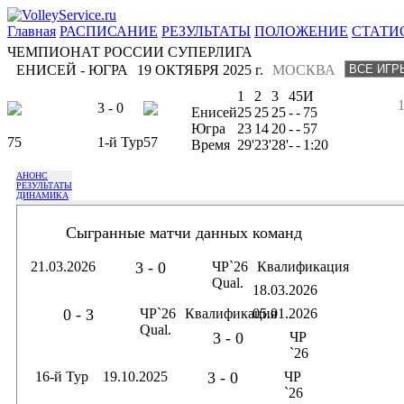
Главная
РАСПИСАНИЕ
РЕЗУЛЬТАТЫ
ПОЛОЖЕНИЕ
СТАТИ
ЧЕМПИОНАТ РОССИИ СУПЕРЛИГА
ЕНИСЕЙ - ЮГРА
19 ОКТЯБРЯ 2025 г.
МОСКВА
1
2
3
4
5
И
3 - 0
Енисей
25
25
25
-
-
75
Югра
23
14
20
-
-
57
75
1-й Тур
57
Время
29'
23'
28'
-
-
1:20
АНОНС
РЕЗУЛЬТАТЫ
ДИНАМИКА
Сыгранные матчи данных команд
21.03.2026
3 - 0
ЧР`26
Квалификация
Qual.
18.03.2026
0 - 3
ЧР`26
Квалификация
05.01.2026
Qual.
3 - 0
ЧР
`26
16-й Тур
19.10.2025
3 - 0
ЧР
`26