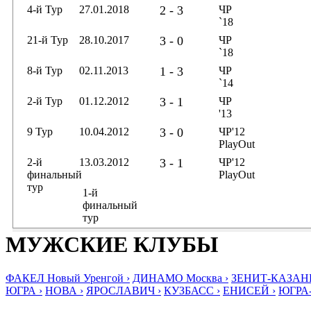
4-й Тур
27.01.2018
2 - 3
ЧР
`18
21-й Тур
28.10.2017
3 - 0
ЧР
`18
8-й Тур
02.11.2013
1 - 3
ЧР
`14
2-й Тур
01.12.2012
3 - 1
ЧР
'13
9 Тур
10.04.2012
3 - 0
ЧР'12
PlayOut
2-й
13.03.2012
3 - 1
ЧР'12
финальный
PlayOut
тур
1-й
финальный
тур
МУЖСКИЕ КЛУБЫ
ФАКЕЛ Новый Уренгой ›
ДИНАМО Москва ›
ЗЕНИТ-КАЗАНЬ
ЮГРА ›
НОВА ›
ЯРОСЛАВИЧ ›
КУЗБАСС ›
ЕНИСЕЙ ›
ЮГРА