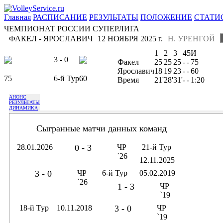
Главная
РАСПИСАНИЕ
РЕЗУЛЬТАТЫ
ПОЛОЖЕНИЕ
СТАТИ
ЧЕМПИОНАТ РОССИИ СУПЕРЛИГА
ФАКЕЛ - ЯРОСЛАВИЧ
12 НОЯБРЯ 2025 г.
Н. УРЕНГОЙ
1
2
3
4
5
И
3 - 0
Факел
25
25
25
-
-
75
Ярославич
18
19
23
-
-
60
75
6-й Тур
60
Время
21'
28'
31'
-
-
1:20
АНОНС
РЕЗУЛЬТАТЫ
ДИНАМИКА
Сыгранные матчи данных команд
28.01.2026
0 - 3
ЧР
21-й Тур
`26
12.11.2025
3 - 0
ЧР
6-й Тур
05.02.2019
`26
1 - 3
ЧР
`19
18-й Тур
10.11.2018
3 - 0
ЧР
`19