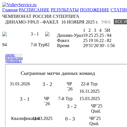
Главная
РАСПИСАНИЕ
РЕЗУЛЬТАТЫ
ПОЛОЖЕНИЕ
СТАТИ
ЧЕМПИОНАТ РОССИИ СУПЕРЛИГА
ДИНАМО-УРАЛ - ФАКЕЛ
16 НОЯБРЯ 2025 г.
УФА
1
2
3
4
5
И
3 - 1
Динамо-Урал
19
25
25
25
-
94
Факел
25
19
16
22
-
82
94
7-й Тур
82
Время
29'
31'
26'
30'
-
1:56
АНОНС
РЕЗУЛЬТАТЫ
ДИНАМИКА
Сыгранные матчи данных команд
31.01.2026
3 - 2
ЧР
22-й Тур
`26
16.11.2025
3 - 1
ЧР
7-й Тур
15.03.2025
`26
3 - 2
ЧР`25
Qual.
Квалификация
11.03.2025
0 - 3
ЧР`25
Qual.