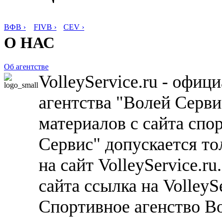
ВФВ ›
FIVB ›
CEV ›
О НАС
Об агентстве
VolleyService.ru - офи
агентства "Волей Серв
материалов с сайта спо
Сервис" допускается то
на сайт VolleyService.r
сайта ссылка на VolleyS
Спортивное агенство В