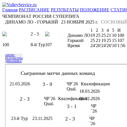
Главная
РАСПИСАНИЕ
РЕЗУЛЬТАТЫ
ПОЛОЖЕНИЕ
СТАТИ
ЧЕМПИОНАТ РОССИИ СУПЕРЛИГА
ДИНАМО ЛО - ГОРЬКИЙ
23 НОЯБРЯ 2025 г.
СОСНОВЫЙ
1
2
3
4
5
И
2 - 3
Динамо ЛО
19
25
25
21
10
100
Горький
25
23
19
25
15
107
100
8-й Тур
107
Время
24'
26'
24'
26'
16'
1:56
АНОНС
РЕЗУЛЬТАТЫ
ДИНАМИКА
Сыгранные матчи данных команд
21.03.2026
3 - 0
ЧР`26
Квалификация
Qual.
18.03.2026
2 - 3
ЧР`26
Квалификация
06.02.2026
Qual.
3 - 1
ЧР
`26
23-й Тур
23.11.2025
2 - 3
ЧР
`26