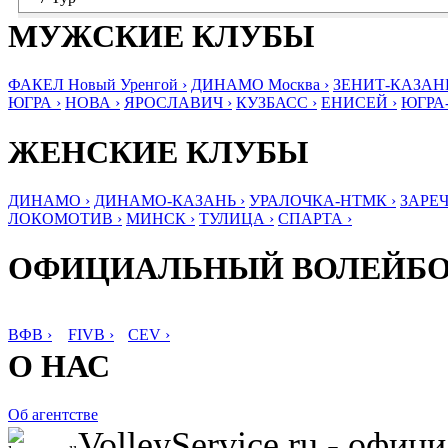
МУЖСКИЕ КЛУБЫ
ФАКЕЛ Новый Уренгой ›
ДИНАМО Москва ›
ЗЕНИТ-КАЗАНЬ
ЮГРА ›
НОВА ›
ЯРОСЛАВИЧ ›
КУЗБАСС ›
ЕНИСЕЙ ›
ЮГРА
ЖЕНСКИЕ КЛУБЫ
ДИНАМО ›
ДИНАМО-КАЗАНЬ ›
УРАЛОЧКА-НТМК ›
ЗАРЕЧ
ЛОКОМОТИВ ›
МИНСК ›
ТУЛИЦА ›
СПАРТА ›
ОФИЦИАЛЬНЫЙ ВОЛЕЙБ
ВФВ ›
FIVB ›
CEV ›
О НАС
Об агентстве
VolleyService.ru - офи