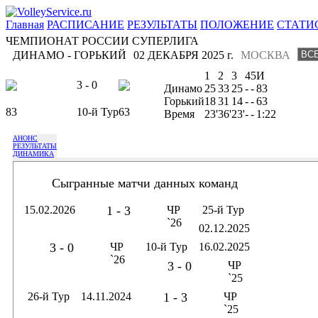
Главная
РАСПИСАНИЕ
РЕЗУЛЬТАТЫ
ПОЛОЖЕНИЕ
СТАТИ
ЧЕМПИОНАТ РОССИИ СУПЕРЛИГА
ДИНАМО - ГОРЬКИЙ
02 ДЕКАБРЯ 2025 г.
МОСКВА
1
2
3
4
5
И
3 - 0
Динамо
25
33
25
-
-
83
Горький
18
31
14
-
-
63
83
10-й Тур
63
Время
23'
36'
23'
-
-
1:22
АНОНС
РЕЗУЛЬТАТЫ
ДИНАМИКА
Сыгранные матчи данных команд
15.02.2026
1 - 3
ЧР
25-й Тур
`26
02.12.2025
3 - 0
ЧР
10-й Тур
16.02.2025
`26
3 - 0
ЧР
`25
26-й Тур
14.11.2024
1 - 3
ЧР
`25