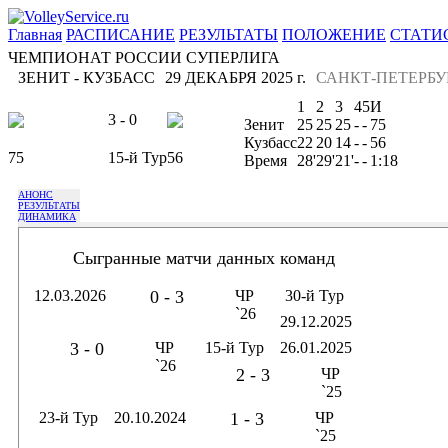
Главная
РАСПИСАНИЕ
РЕЗУЛЬТАТЫ
ПОЛОЖЕНИЕ
СТАТИ
ЧЕМПИОНАТ РОССИИ СУПЕРЛИГА
ЗЕНИТ - КУЗБАСС
29 ДЕКАБРЯ 2025 г.
САНКТ-ПЕТЕРБУ
1
2
3
4
5
И
3 - 0
Зенит
25
25
25
-
-
75
Кузбасс
22
20
14
-
-
56
75
15-й Тур
56
Время
28'
29'
21'
-
-
1:18
АНОНС
РЕЗУЛЬТАТЫ
ДИНАМИКА
Сыгранные матчи данных команд
12.03.2026
0 - 3
ЧР
30-й Тур
`26
29.12.2025
3 - 0
ЧР
15-й Тур
26.01.2025
`26
2 - 3
ЧР
`25
23-й Тур
20.10.2024
1 - 3
ЧР
`25