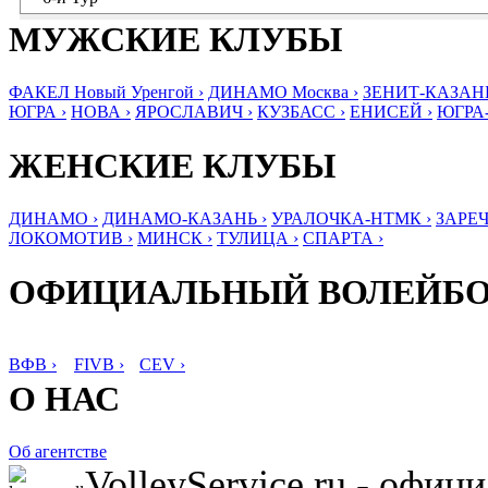
МУЖСКИЕ КЛУБЫ
ФАКЕЛ Новый Уренгой ›
ДИНАМО Москва ›
ЗЕНИТ-КАЗАНЬ
ЮГРА ›
НОВА ›
ЯРОСЛАВИЧ ›
КУЗБАСС ›
ЕНИСЕЙ ›
ЮГРА
ЖЕНСКИЕ КЛУБЫ
ДИНАМО ›
ДИНАМО-КАЗАНЬ ›
УРАЛОЧКА-НТМК ›
ЗАРЕЧ
ЛОКОМОТИВ ›
МИНСК ›
ТУЛИЦА ›
СПАРТА ›
ОФИЦИАЛЬНЫЙ ВОЛЕЙБ
ВФВ ›
FIVB ›
CEV ›
О НАС
Об агентстве
VolleyService.ru - офи