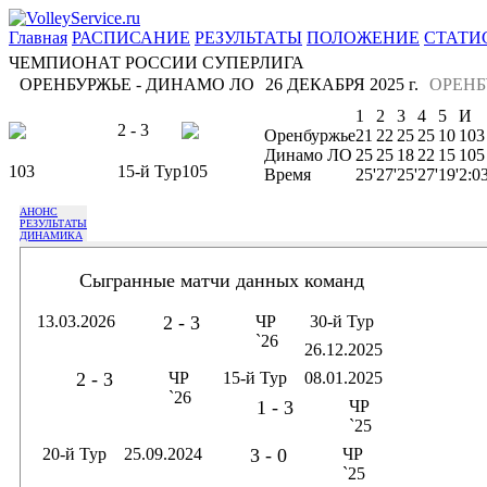
Главная
РАСПИСАНИЕ
РЕЗУЛЬТАТЫ
ПОЛОЖЕНИЕ
СТАТИ
ЧЕМПИОНАТ РОССИИ СУПЕРЛИГА
ОРЕНБУРЖЬЕ - ДИНАМО ЛО
26 ДЕКАБРЯ 2025 г.
ОРЕНБ
1
2
3
4
5
И
2 - 3
Оренбуржье
21
22
25
25
10
103
Динамо ЛО
25
25
18
22
15
105
103
15-й Тур
105
Время
25'
27'
25'
27'
19'
2:0
АНОНС
РЕЗУЛЬТАТЫ
ДИНАМИКА
Сыгранные матчи данных команд
13.03.2026
2 - 3
ЧР
30-й Тур
`26
26.12.2025
2 - 3
ЧР
15-й Тур
08.01.2025
`26
1 - 3
ЧР
`25
20-й Тур
25.09.2024
3 - 0
ЧР
`25