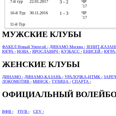
7-й тур
22.01.2017
3 - 2
ЧР
`17
16-й Тур
30.11.2016
1 - 3
ЧР
`17
11-й Тур
МУЖСКИЕ КЛУБЫ
ФАКЕЛ Новый Уренгой ›
ДИНАМО Москва ›
ЗЕНИТ-КАЗАНЬ
ЮГРА ›
НОВА ›
ЯРОСЛАВИЧ ›
КУЗБАСС ›
ЕНИСЕЙ ›
ЮГРА
ЖЕНСКИЕ КЛУБЫ
ДИНАМО ›
ДИНАМО-КАЗАНЬ ›
УРАЛОЧКА-НТМК ›
ЗАРЕЧ
ЛОКОМОТИВ ›
МИНСК ›
ТУЛИЦА ›
СПАРТА ›
ОФИЦИАЛЬНЫЙ ВОЛЕЙБ
ВФВ ›
FIVB ›
CEV ›