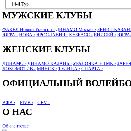
14-й Тур
МУЖСКИЕ КЛУБЫ
ФАКЕЛ Новый Уренгой ›
ДИНАМО Москва ›
ЗЕНИТ-КАЗАНЬ
ЮГРА ›
НОВА ›
ЯРОСЛАВИЧ ›
КУЗБАСС ›
ЕНИСЕЙ ›
ЮГРА
ЖЕНСКИЕ КЛУБЫ
ДИНАМО ›
ДИНАМО-КАЗАНЬ ›
УРАЛОЧКА-НТМК ›
ЗАРЕЧ
ЛОКОМОТИВ ›
МИНСК ›
ТУЛИЦА ›
СПАРТА ›
ОФИЦИАЛЬНЫЙ ВОЛЕЙБ
ВФВ ›
FIVB ›
CEV ›
О НАС
Об агентстве