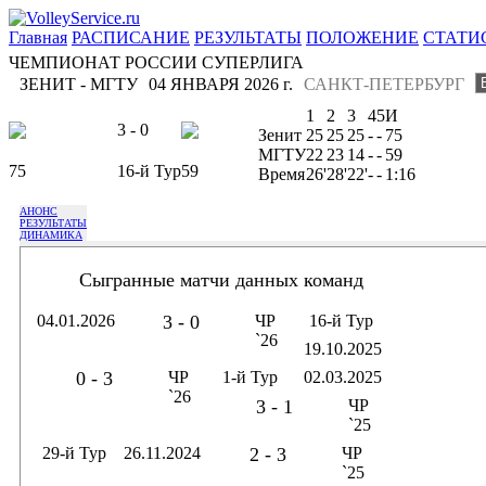
Главная
РАСПИСАНИЕ
РЕЗУЛЬТАТЫ
ПОЛОЖЕНИЕ
СТАТИ
ЧЕМПИОНАТ РОССИИ СУПЕРЛИГА
ЗЕНИТ - МГТУ
04 ЯНВАРЯ 2026 г.
САНКТ-ПЕТЕРБУРГ
1
2
3
4
5
И
3 - 0
Зенит
25
25
25
-
-
75
МГТУ
22
23
14
-
-
59
75
16-й Тур
59
Время
26'
28'
22'
-
-
1:16
АНОНС
РЕЗУЛЬТАТЫ
ДИНАМИКА
Сыгранные матчи данных команд
04.01.2026
3 - 0
ЧР
16-й Тур
`26
19.10.2025
0 - 3
ЧР
1-й Тур
02.03.2025
`26
3 - 1
ЧР
`25
29-й Тур
26.11.2024
2 - 3
ЧР
`25