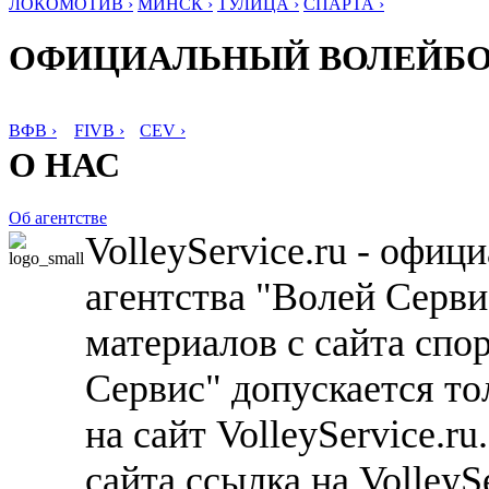
ЛОКОМОТИВ ›
МИНСК ›
ТУЛИЦА ›
СПАРТА ›
ОФИЦИАЛЬНЫЙ ВОЛЕЙБ
ВФВ ›
FIVB ›
CEV ›
О НАС
Об агентстве
VolleyService.ru - офи
агентства "Волей Серв
материалов с сайта спо
Сервис" допускается то
на сайт VolleyService.r
сайта ссылка на VolleyS