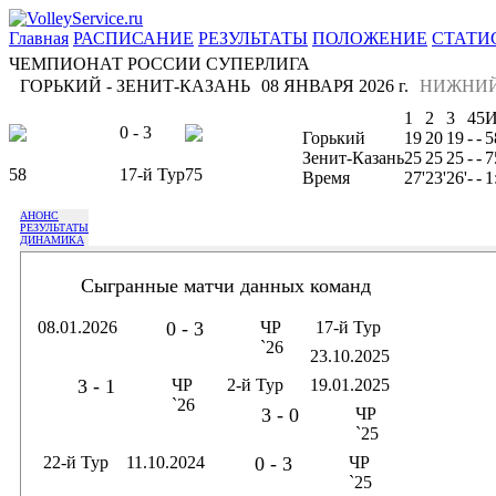
Главная
РАСПИСАНИЕ
РЕЗУЛЬТАТЫ
ПОЛОЖЕНИЕ
СТАТИ
ЧЕМПИОНАТ РОССИИ СУПЕРЛИГА
ГОРЬКИЙ - ЗЕНИТ-КАЗАНЬ
08 ЯНВАРЯ 2026 г.
НИЖНИЙ
1
2
3
4
5
0 - 3
Горький
19
20
19
-
-
5
Зенит-Казань
25
25
25
-
-
7
58
17-й Тур
75
Время
27'
23'
26'
-
-
1
АНОНС
РЕЗУЛЬТАТЫ
ДИНАМИКА
Сыгранные матчи данных команд
08.01.2026
0 - 3
ЧР
17-й Тур
`26
23.10.2025
3 - 1
ЧР
2-й Тур
19.01.2025
`26
3 - 0
ЧР
`25
22-й Тур
11.10.2024
0 - 3
ЧР
`25