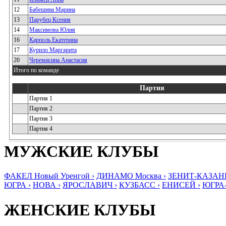
12
Бабешина Марина
13
Парубец Ксения
14
Максимова Юлия
16
Карполь Екатерина
17
Курило Маргарита
20
Черемисина Анастасия
Итого по команде
Партия
Партия 1
Партия 2
Партия 3
Партия 4
МУЖСКИЕ КЛУБЫ
ФАКЕЛ Новый Уренгой ›
ДИНАМО Москва ›
ЗЕНИТ-КАЗАНЬ
ЮГРА ›
НОВА ›
ЯРОСЛАВИЧ ›
КУЗБАСС ›
ЕНИСЕЙ ›
ЮГРА
ЖЕНСКИЕ КЛУБЫ