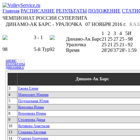
Главная
РАСПИСАНИЕ
РЕЗУЛЬТАТЫ
ПОЛОЖЕНИЕ
СТАТИ
ЧЕМПИОНАТ РОССИИ СУПЕРЛИГА
ДИНАМО-АК БАРС - УРАЛОЧКА
07 НОЯБРЯ 2016 г.
КАЗ
1
2
3
4
5
И
3 - 1
Динамо-Ак Барс
21
25
27
25
-
98
Уралочка
25
21
25
21
-
92
98
5-й Тур
92
Время
28'
26'
37'
28'
-
1:59
АНОНС
РЕЗУЛЬТАТЫ
ДИНАМИКА
Динамо-Ак Барс
3
Ежова Елена
4
Марюхнич Марина
5
Подскальная Юлия
6
Королева Ирина
8
Воронкова Ирина
9
Столярова Дарья
10
Котикова Анастасия
13
Старцева Евгения
14
Уланова Екатерина