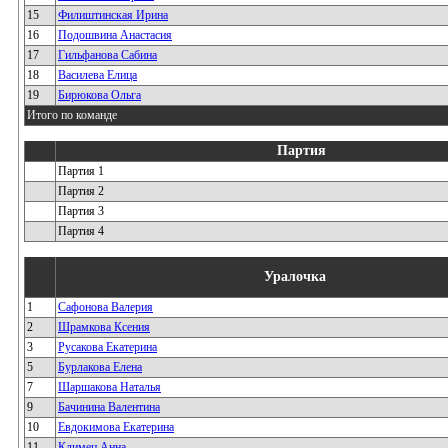
15
Филиштинская Ирина
16
Подошвина Анастасия
17
Гильфанова Сабина
18
Василева Елица
19
Бирюкова Ольга
Итого по команде
Партия
Партия 1
Партия 2
Партия 3
Партия 4
Уралочка
1
Сафонова Валерия
2
Шрамкова Ксения
3
Русакова Екатерина
5
Бурлакова Елена
7
Шаршакова Наталья
9
Бачинина Валентина
10
Евдокимова Екатерина
11
Климец Анна