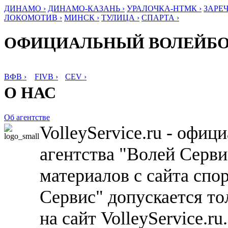
ДИНАМО ›
ДИНАМО-КАЗАНЬ ›
УРАЛОЧКА-НТМК ›
ЗАРЕЧ
ЛОКОМОТИВ ›
МИНСК ›
ТУЛИЦА ›
СПАРТА ›
ОФИЦИАЛЬНЫЙ ВОЛЕЙБ
ВФВ ›
FIVB ›
CEV ›
О НАС
Об агентстве
VolleyService.ru - офи
агентства "Волей Серв
материалов с сайта спо
Сервис" допускается то
на сайт VolleyService.r