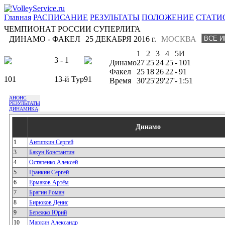
Главная
РАСПИСАНИЕ
РЕЗУЛЬТАТЫ
ПОЛОЖЕНИЕ
СТАТИ
ЧЕМПИОНАТ РОССИИ СУПЕРЛИГА
ДИНАМО - ФАКЕЛ
25 ДЕКАБРЯ 2016 г.
МОСКВА
1
2
3
4
5
И
3 - 1
Динамо
27
25
24
25
-
101
Факел
25
18
26
22
-
91
101
13-й Тур
91
Время
30'
25'
29'
27'
-
1:51
АНОНС
РЕЗУЛЬТАТЫ
ДИНАМИКА
Динамо
1
Антипкин Сергей
3
Бакун Константин
4
Остапенко Алексей
5
Гранкин Сергей
6
Ермаков Артём
7
Брагин Роман
8
Бирюков Денис
9
Бережко Юрий
10
Маркин Александр