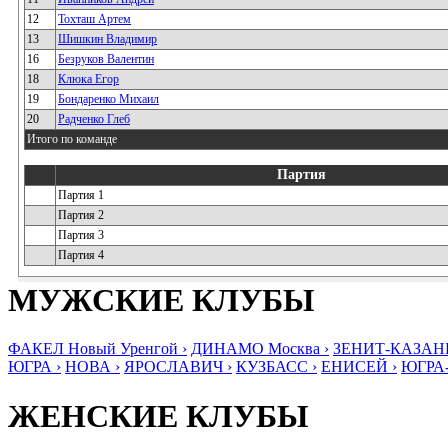
12
Тохташ Артем
13
Шишкин Владимир
16
Безруков Валентин
18
Клюка Егор
19
Бондаренко Михаил
20
Радченко Глеб
Итого по команде
Партия
Партия 1
Партия 2
Партия 3
Партия 4
МУЖСКИЕ КЛУБЫ
ФАКЕЛ Новый Уренгой ›
ДИНАМО Москва ›
ЗЕНИТ-КАЗАНЬ
ЮГРА ›
НОВА ›
ЯРОСЛАВИЧ ›
КУЗБАСС ›
ЕНИСЕЙ ›
ЮГРА
ЖЕНСКИЕ КЛУБЫ