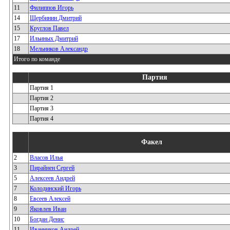
11
Филиппов Игорь
14
Щербинин Дмитрий
15
Круглов Павел
17
Ильиных Дмитрий
18
Мельников Александр
Итого по команде
Партия
Партия 1
Партия 2
Партия 3
Партия 4
Факел
2
Власов Илья
3
Пирайнен Сергей
5
Алексеев Андрей
7
Колодинский Игорь
8
Евсеев Алексей
9
Яковлев Иван
10
Богдан Денис
11
Иванников Андрей