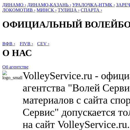
ДИНАМО ›
ДИНАМО-КАЗАНЬ ›
УРАЛОЧКА-НТМК ›
ЗАРЕЧ
ЛОКОМОТИВ ›
МИНСК ›
ТУЛИЦА ›
СПАРТА ›
ОФИЦИАЛЬНЫЙ ВОЛЕЙБ
ВФВ ›
FIVB ›
CEV ›
О НАС
Об агентстве
VolleyService.ru - офи
агентства "Волей Серв
материалов с сайта спо
Сервис" допускается то
на сайт VolleyService.r