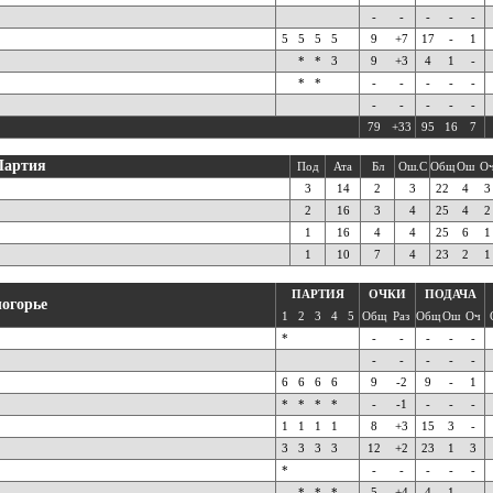
-
-
-
-
-
5
5
5
5
9
+7
17
-
1
*
*
3
9
+3
4
1
-
*
*
-
-
-
-
-
-
-
-
-
-
79
+33
95
16
7
Партия
Под
Ата
Бл
Ош.С
Общ
Ош
О
3
14
2
3
22
4
3
2
16
3
4
25
4
2
1
16
4
4
25
6
1
1
10
7
4
23
2
1
ПАРТИЯ
ОЧКИ
ПОДАЧА
логорье
1
2
3
4
5
Общ
Раз
Общ
Ош
Оч
*
-
-
-
-
-
-
-
-
-
-
6
6
6
6
9
-2
9
-
1
*
*
*
*
-
-1
-
-
-
1
1
1
1
8
+3
15
3
-
3
3
3
3
12
+2
23
1
3
*
-
-
-
-
-
*
*
*
5
+4
4
1
-