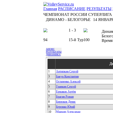
Главная
РАСПИСАНИЕ
РЕЗУЛЬТАТЫ
ЧЕМПИОНАТ РОССИИ СУПЕРЛИГА
ДИНАМО - БЕЛОГОРЬЕ
14 ЯНВАРЯ 
1 - 3
Динам
Белог
94
15-й Тур
100
Время
АНОНС
РЕЗУЛЬТАТЫ
ДИНАМИКА
Д
1
Антипкин Сергей
3
Бакун Константин
4
Остапенко Алексей
5
Гранкин Сергей
6
Ермаков Артём
7
Брагин Роман
8
Бирюков Денис
9
Бережко Юрий
10
Маркин Александр