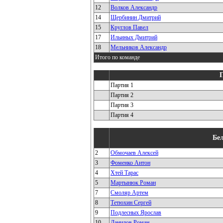
12
Волков Александр
14
Щербинин Дмитрий
15
Круглов Павел
17
Ильиных Дмитрий
18
Мельников Александр
Итого по команде
Партия 1
Партия 2
Партия 3
Партия 4
Бе
2
Обмочаев Алексей
3
Фоменко Антон
4
Хтей Тарас
5
Мартынюк Роман
7
Смоляр Артем
8
Тетюхин Сергей
9
Подлесных Ярослав
10
Данилов Роман