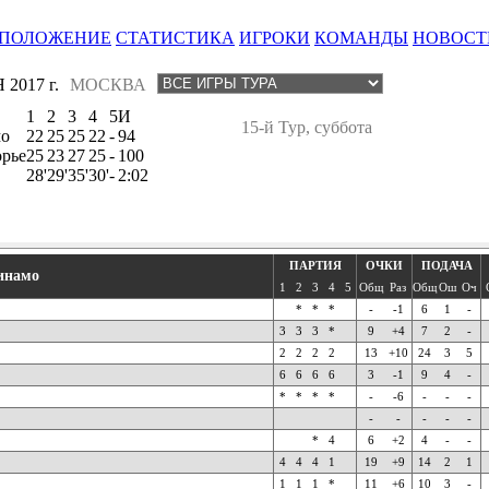
ПОЛОЖЕНИЕ
СТАТИСТИКА
ИГРОКИ
КОМАНДЫ
НОВОСТ
2017 г.
МОСКВА
1
2
3
4
5
И
15-й Тур, суббота
о
22
25
25
22
-
94
орье
25
23
27
25
-
100
28'
29'
35'
30'
-
2:02
ПАРТИЯ
ОЧКИ
ПОДАЧА
инамо
1
2
3
4
5
Общ
Раз
Общ
Ош
Оч
*
*
*
-
-1
6
1
-
3
3
3
*
9
+4
7
2
-
2
2
2
2
13
+10
24
3
5
6
6
6
6
3
-1
9
4
-
*
*
*
*
-
-6
-
-
-
-
-
-
-
-
*
4
6
+2
4
-
-
4
4
4
1
19
+9
14
2
1
1
1
1
*
11
+6
10
3
-