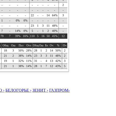
-
-
-
-
-
-
-
-
-
2
-
-
-
-
-
-
-
-
-
-
-
-
-
-
22
-
-
14
64%
3
1
-
0%
0%
-
-
-
-
-
-
-
-
-
-
23
1
3
11
48%
-
7
-
14%
0%
5
-
1
2
40%
-
79
7
39%
16%
110
5
16
50
45%
12
ч
Общ
Ош
Поз
Отл
Общ
Ош
Бл
Оч
%
Оч
18
3
50%
28%
28
1
2
14
50%
2
21
2
38%
14%
23
3
3
11
48%
2
19
1
32%
11%
31
-
4
13
42%
3
21
1
38%
14%
28
1
7
12
43%
5
 ›
БЕЛОГОРЬЕ ›
ЗЕНИТ ›
ГАЗПРОМ-