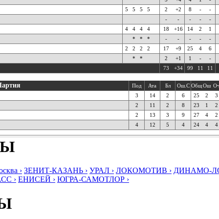
5
5
5
5
2
+2
8
-
-
-
-
-
-
-
4
4
4
4
18
+16
14
2
1
*
*
*
-
-
-
-
-
2
2
2
2
17
+9
25
4
6
*
*
2
+1
1
-
-
73
+34
99
11
11
Партия
Под
Ата
Бл
Ош.С
Общ
Ош
О
3
14
2
6
25
2
3
2
11
2
8
23
1
2
2
13
3
9
27
4
2
4
12
5
4
24
4
4
БЫ
ква ›
ЗЕНИТ-КАЗАНЬ ›
УРАЛ ›
ЛОКОМОТИВ ›
ДИНАМО-ЛО
СС ›
ЕНИСЕЙ ›
ЮГРА-САМОТЛОР ›
БЫ