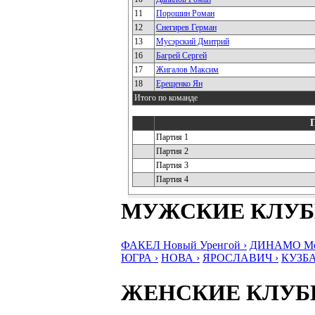
11
Порошин Роман
12
Снегирев Герман
13
Мусэрский Дмитрий
16
Багрей Сергей
17
Жигалов Максим
18
Ерещенко Ян
Итого по команде
Партия 1
Партия 2
Партия 3
Партия 4
МУЖСКИЕ КЛУ
ФАКЕЛ Новый Уренгой ›
ДИНАМО Мос
ЮГРА ›
НОВА ›
ЯРОСЛАВИЧ ›
КУЗБА
ЖЕНСКИЕ КЛУ