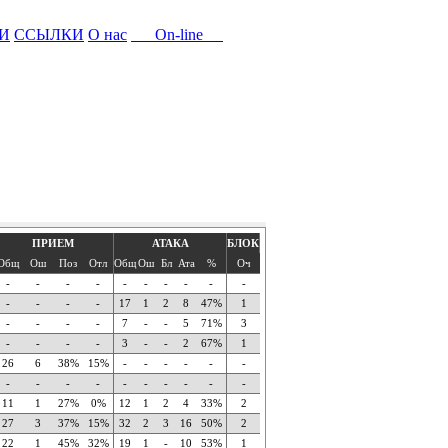
И
ССЫЛКИ
О нас
On-line
ПРИЕМ
АТАКА
БЛОК
Общ
Ош
Поз
Отл
Общ
Ош
Бл
Ата
%
Оч
-
-
-
-
-
-
-
-
-
-
-
-
-
-
17
1
2
8
47%
1
-
-
-
-
7
-
-
5
71%
3
-
-
-
-
3
-
-
2
67%
1
26
6
38%
15%
-
-
-
-
-
-
-
-
-
-
-
-
-
-
-
-
11
1
27%
0%
12
1
2
4
33%
2
27
3
37%
15%
32
2
3
16
50%
2
22
1
45%
32%
19
1
-
10
53%
1