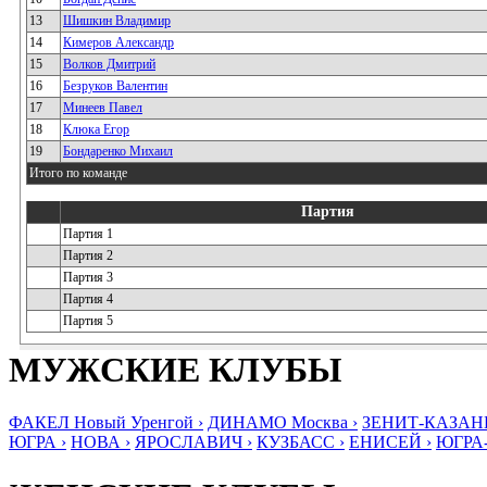
13
Шишкин Владимир
14
Кимеров Александр
15
Волков Дмитрий
16
Безруков Валентин
17
Минеев Павел
18
Клюка Егор
19
Бондаренко Михаил
Итого по команде
Партия
Партия 1
Партия 2
Партия 3
Партия 4
Партия 5
МУЖСКИЕ КЛУБЫ
ФАКЕЛ Новый Уренгой ›
ДИНАМО Москва ›
ЗЕНИТ-КАЗАНЬ
ЮГРА ›
НОВА ›
ЯРОСЛАВИЧ ›
КУЗБАСС ›
ЕНИСЕЙ ›
ЮГРА