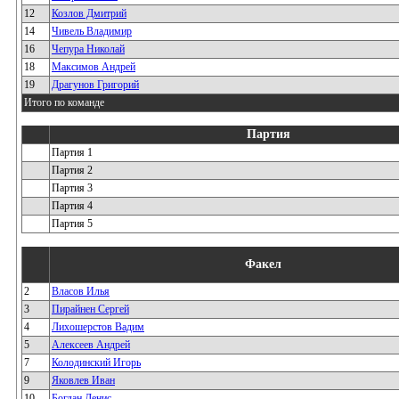
12
Козлов Дмитрий
14
Чивель Владимир
16
Чепура Николай
18
Максимов Андрей
19
Драгунов Григорий
Итого по команде
Партия
Партия 1
Партия 2
Партия 3
Партия 4
Партия 5
Факел
2
Власов Илья
3
Пирайнен Сергей
4
Лихошерстов Вадим
5
Алексеев Андрей
7
Колодинский Игорь
9
Яковлев Иван
10
Богдан Денис