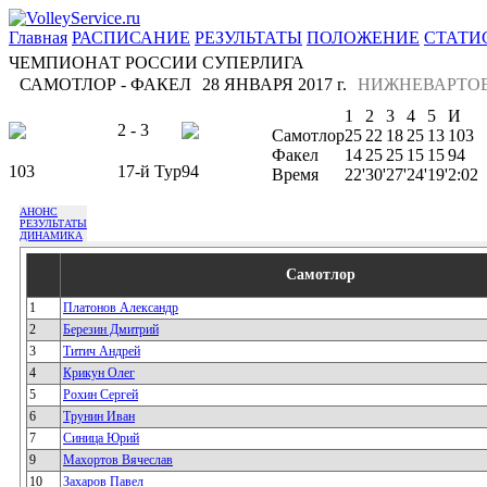
Главная
РАСПИСАНИЕ
РЕЗУЛЬТАТЫ
ПОЛОЖЕНИЕ
СТАТИ
ЧЕМПИОНАТ РОССИИ СУПЕРЛИГА
САМОТЛОР - ФАКЕЛ
28 ЯНВАРЯ 2017 г.
НИЖНЕВАРТО
1
2
3
4
5
И
2 - 3
Самотлор
25
22
18
25
13
103
Факел
14
25
25
15
15
94
103
17-й Тур
94
Время
22'
30'
27'
24'
19'
2:02
АНОНС
РЕЗУЛЬТАТЫ
ДИНАМИКА
Самотлор
1
Платонов Александр
2
Березин Дмитрий
3
Титич Андрей
4
Крикун Олег
5
Рохин Сергей
6
Трунин Иван
7
Синица Юрий
9
Махортов Вячеслав
10
Захаров Павел