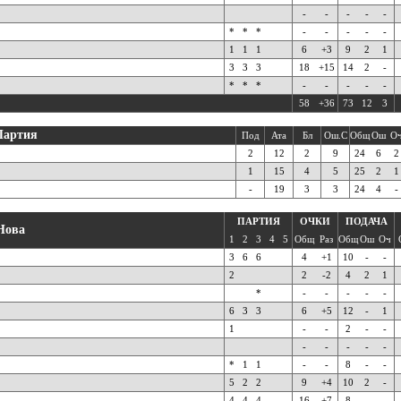
-
-
-
-
-
*
*
*
-
-
-
-
-
1
1
1
6
+3
9
2
1
3
3
3
18
+15
14
2
-
*
*
*
-
-
-
-
-
58
+36
73
12
3
Партия
Под
Ата
Бл
Ош.С
Общ
Ош
О
2
12
2
9
24
6
2
1
15
4
5
25
2
1
-
19
3
3
24
4
-
ПАРТИЯ
ОЧКИ
ПОДАЧА
Нова
1
2
3
4
5
Общ
Раз
Общ
Ош
Оч
3
6
6
4
+1
10
-
-
2
2
-2
4
2
1
*
-
-
-
-
-
6
3
3
6
+5
12
-
1
1
-
-
2
-
-
-
-
-
-
-
*
1
1
-
-
8
-
-
5
2
2
9
+4
10
2
-
4
4
4
16
+7
8
-
-