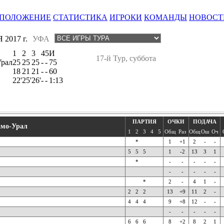
ПОЛОЖЕНИЕ
СТАТИСТИКА
ИГРОКИ
КОМАНДЫ
НОВОСТ
 2017 г.
УФА
1
2
3
4
5
И
17-й Тур, суббота
рал
25
25
25
-
-
75
18
21
21
-
-
60
22'
25'
26'
-
-
1:13
ПАРТИЯ
ОЧКИ
ПОДАЧА
мо-Урал
1
2
3
4
5
Общ
Раз
Общ
Ош
Оч
*
1
+1
2
-
-
5
5
5
1
-2
13
3
1
*
-
-
-
-
-
-
-
-
-
-
*
2
-
4
1
-
2
2
2
13
+9
11
2
-
4
4
4
9
+8
12
-
-
-
-
-
-
-
6
6
6
8
+2
8
2
1