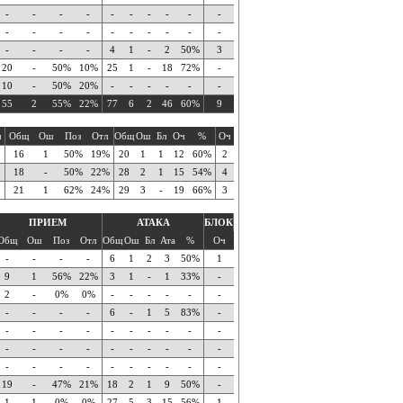
-
-
-
-
-
-
-
-
-
-
-
-
-
-
-
-
-
-
-
-
-
-
-
-
4
1
-
2
50%
3
20
-
50%
10%
25
1
-
18
72%
-
10
-
50%
20%
-
-
-
-
-
-
55
2
55%
22%
77
6
2
46
60%
9
ч
Общ
Ош
Поз
Отл
Общ
Ош
Бл
Оч
%
Оч
16
1
50%
19%
20
1
1
12
60%
2
18
-
50%
22%
28
2
1
15
54%
4
21
1
62%
24%
29
3
-
19
66%
3
ПРИЕМ
АТАКА
БЛОК
Общ
Ош
Поз
Отл
Общ
Ош
Бл
Ата
%
Оч
-
-
-
-
6
1
2
3
50%
1
9
1
56%
22%
3
1
-
1
33%
-
2
-
0%
0%
-
-
-
-
-
-
-
-
-
-
6
-
1
5
83%
-
-
-
-
-
-
-
-
-
-
-
-
-
-
-
-
-
-
-
-
-
-
-
-
-
-
-
-
-
-
-
19
-
47%
21%
18
2
1
9
50%
-
1
1
0%
0%
27
5
3
15
56%
1