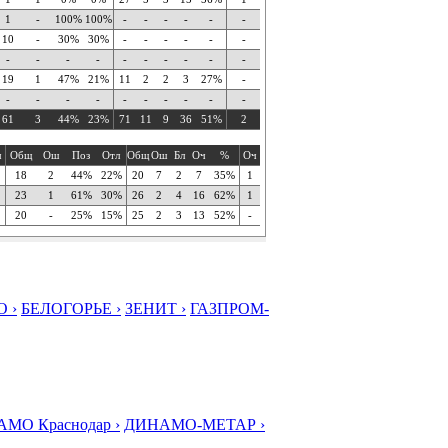
1
-
100%
100%
-
-
-
-
-
-
10
-
30%
30%
-
-
-
-
-
-
-
-
-
-
-
-
-
-
-
-
19
1
47%
21%
11
2
2
3
27%
-
-
-
-
-
-
-
-
-
-
-
61
3
44%
23%
71
11
9
36
51%
2
ч
Общ
Ош
Поз
Отл
Общ
Ош
Бл
Оч
%
Оч
18
2
44%
22%
20
7
2
7
35%
1
23
1
61%
30%
26
2
4
16
62%
1
20
-
25%
15%
25
2
3
13
52%
-
 ›
БЕЛОГОРЬЕ ›
ЗЕНИТ ›
ГАЗПРОМ-
МО Краснодар ›
ДИНАМО-МЕТАР ›