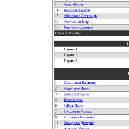
13
Ласко Михал
14
Кабешов Алексей
15
Абросимов Александр
17
Феоктистов Егор
18
Кириченко Дмитрий
Итого по команде
Партия 1
Партия 2
Партия 3
1
Съемщиков Владимир
2
Авдоченко Павел
3
Липезин Алексей
4
Бусел Сергей
6
Зайцев Павел
7
Сухолозов Михаил
8
Стрильчук Валентин
11
Макаренко Дмитрий
12
Алексеев Никита