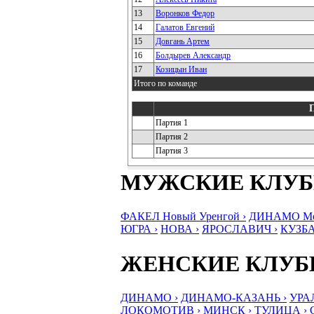
13
Воронков Федор
14
Галатов Евгений
15
Довгань Артем
16
Болдырев Александр
17
Козицын Иван
Итого по команде
Партия 1
Партия 2
Партия 3
МУЖСКИЕ КЛУ
ФАКЕЛ Новый Уренгой ›
ДИНАМО Мос
ЮГРА ›
НОВА ›
ЯРОСЛАВИЧ ›
КУЗБА
ЖЕНСКИЕ КЛУ
ДИНАМО ›
ДИНАМО-КАЗАНЬ ›
УРА
ЛОКОМОТИВ ›
МИНСК ›
ТУЛИЦА ›