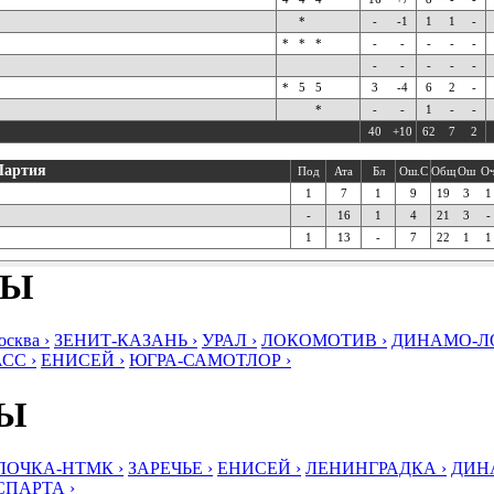
*
-
-1
1
1
-
*
*
*
-
-
-
-
-
-
-
-
-
-
*
5
5
3
-4
6
2
-
*
-
-
1
-
-
40
+10
62
7
2
Партия
Под
Ата
Бл
Ош.С
Общ
Ош
О
1
7
1
9
19
3
1
-
16
1
4
21
3
-
1
13
-
7
22
1
1
БЫ
ква ›
ЗЕНИТ-КАЗАНЬ ›
УРАЛ ›
ЛОКОМОТИВ ›
ДИНАМО-ЛО
СС ›
ЕНИСЕЙ ›
ЮГРА-САМОТЛОР ›
БЫ
ЛОЧКА-НТМК ›
ЗАРЕЧЬЕ ›
ЕНИСЕЙ ›
ЛЕНИНГРАДКА ›
ДИНА
СПАРТА ›