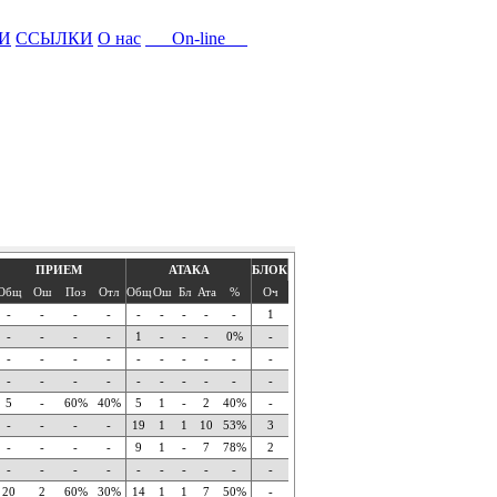
И
ССЫЛКИ
О нас
On-line
ПРИЕМ
АТАКА
БЛОК
Общ
Ош
Поз
Отл
Общ
Ош
Бл
Ата
%
Оч
-
-
-
-
-
-
-
-
-
1
-
-
-
-
1
-
-
-
0%
-
-
-
-
-
-
-
-
-
-
-
-
-
-
-
-
-
-
-
-
-
5
-
60%
40%
5
1
-
2
40%
-
-
-
-
-
19
1
1
10
53%
3
-
-
-
-
9
1
-
7
78%
2
-
-
-
-
-
-
-
-
-
-
20
2
60%
30%
14
1
1
7
50%
-