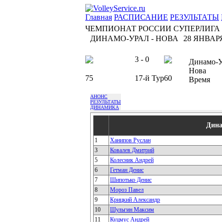
Главная
РАСПИСАНИЕ
РЕЗУЛЬТАТЫ
ЧЕМПИОНАТ РОССИИ СУПЕРЛИГА
ДИНАМО-УРАЛ - НОВА
28 ЯНВАРЯ
3 - 0
Динамо-У
Нова
75
17-й Тур
60
Время
АНОНС
РЕЗУЛЬТАТЫ
ДИНАМИКА
Дина
1
Ханипов Руслан
3
Ковалев Дмитрий
5
Колесник Андрей
6
Гетман Денис
7
Шипотько Денис
8
Мороз Павел
9
Крицкий Александр
10
Шульгин Максим
11
Куцмус Андрей