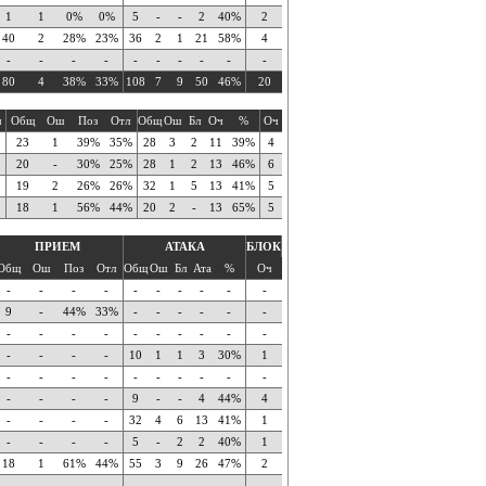
1
1
0%
0%
5
-
-
2
40%
2
40
2
28%
23%
36
2
1
21
58%
4
-
-
-
-
-
-
-
-
-
-
80
4
38%
33%
108
7
9
50
46%
20
ч
Общ
Ош
Поз
Отл
Общ
Ош
Бл
Оч
%
Оч
23
1
39%
35%
28
3
2
11
39%
4
20
-
30%
25%
28
1
2
13
46%
6
19
2
26%
26%
32
1
5
13
41%
5
18
1
56%
44%
20
2
-
13
65%
5
ПРИЕМ
АТАКА
БЛОК
Общ
Ош
Поз
Отл
Общ
Ош
Бл
Ата
%
Оч
-
-
-
-
-
-
-
-
-
-
9
-
44%
33%
-
-
-
-
-
-
-
-
-
-
-
-
-
-
-
-
-
-
-
-
10
1
1
3
30%
1
-
-
-
-
-
-
-
-
-
-
-
-
-
-
9
-
-
4
44%
4
-
-
-
-
32
4
6
13
41%
1
-
-
-
-
5
-
2
2
40%
1
18
1
61%
44%
55
3
9
26
47%
2
-
-
-
-
-
-
-
-
-
-