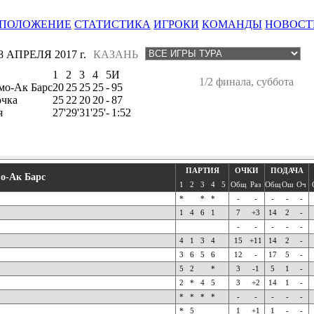
ПОЛОЖЕНИЕ
СТАТИСТИКА
ИГРОКИ
КОМАНДЫ
НОВОСТ
8 АПРЕЛЯ 2017 г.
КАЗАНЬ
1
2
3
4
5
И
1/2 финала, суббота
мо-Ак Барс
20
25
25
25
-
95
очка
25
22
20
20
-
87
я
27'
29'
31'
25'
-
1:52
ПАРТИЯ
ОЧКИ
ПОДАЧА
о-Ак Барс
1
2
3
4
5
Общ
Раз
Общ
Ош
Оч
*
*
*
-
-
-
-
-
1
4
6
1
7
+3
14
2
-
-
-
-
-
-
4
1
3
4
15
+11
14
2
-
3
6
5
6
12
-
17
5
-
5
2
*
3
-1
5
1
-
2
*
4
5
3
+2
14
1
-
*
*
*
*
-
-
-
-
-
*
5
1
+1
1
-
-