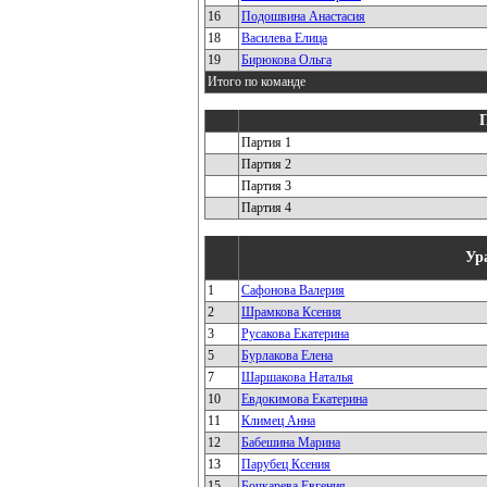
16
Подошвина Анастасия
18
Василева Елица
19
Бирюкова Ольга
Итого по команде
Партия 1
Партия 2
Партия 3
Партия 4
Ур
1
Сафонова Валерия
2
Шрамкова Ксения
3
Русакова Екатерина
5
Бурлакова Елена
7
Шаршакова Наталья
10
Евдокимова Екатерина
11
Климец Анна
12
Бабешина Марина
13
Парубец Ксения
15
Бочкарева Евгения