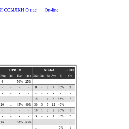
И
ССЫЛКИ
О нас
On-line
ПРИЕМ
АТАКА
БЛОК
Общ
Ош
Поз
Отл
Общ
Ош
Бл
Ата
%
Оч
4
-
50%
25%
-
-
-
-
-
-
-
-
-
-
8
-
2
4
50%
3
-
-
-
-
-
-
-
-
-
-
-
-
-
-
15
1
1
8
53%
7
20
1
45%
40%
30
3
3
12
40%
-
-
-
-
-
10
1
2
2
20%
1
-
-
-
-
3
-
-
1
33%
2
15
-
53%
53%
-
-
-
-
-
-
-
-
-
-
1
-
-
-
0%
1