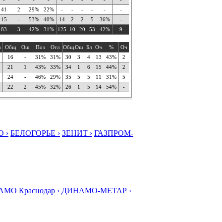
41
2
29%
22%
-
-
-
-
-
-
15
-
53%
40%
14
2
2
5
36%
-
83
3
42%
31%
125
10
20
53
42%
9
ч
Общ
Ош
Поз
Отл
Общ
Ош
Бл
Оч
%
Оч
16
-
31%
31%
30
3
4
13
43%
2
21
1
43%
33%
34
1
6
15
44%
2
24
-
46%
29%
35
5
5
11
31%
5
22
2
45%
32%
26
1
5
14
54%
-
 ›
БЕЛОГОРЬЕ ›
ЗЕНИТ ›
ГАЗПРОМ-
МО Краснодар ›
ДИНАМО-МЕТАР ›