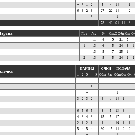
*
*
1
2
5
+4
14
-
1
6
3
2
3
27
+22
14
-
2
*
-
-
1
-
-
73
+42
94
11
3
Партия
Под
Ата
Бл
Ош.С
Общ
Ош
О
-
11
4
5
21
5
-
1
13
6
5
24
3
1
-
13
5
7
25
1
-
2
13
5
5
24
2
2
ПАРТИЯ
ОЧКИ
ПОДАЧА
алочка
1
2
3
4
5
Общ
Раз
Общ
Ош
Оч
-
-
-
-
-
*
-
-
-
-
-
*
-
-
1
-
-
3
2
3
2
4
+1
14
1
-
-
-
-
-
-
6
5
6
5
8
+5
13
3
-
4
3
4
3
15
+5
17
-
1
2
1
2
1
4
+1
16
1
1
5
4
5
4
30
+15
14
2
2
*
-
-
1
-
-