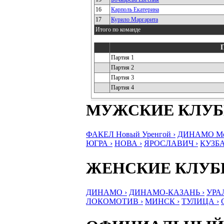
16
Карполь Екатерина
17
Курило Маргарита
Итого по команде
Партия 1
Партия 2
Партия 3
Партия 4
МУЖСКИЕ КЛУ
ФАКЕЛ Новый Уренгой ›
ДИНАМО Мос
ЮГРА ›
НОВА ›
ЯРОСЛАВИЧ ›
КУЗБА
ЖЕНСКИЕ КЛУ
ДИНАМО ›
ДИНАМО-КАЗАНЬ ›
УРА
ЛОКОМОТИВ ›
МИНСК ›
ТУЛИЦА ›