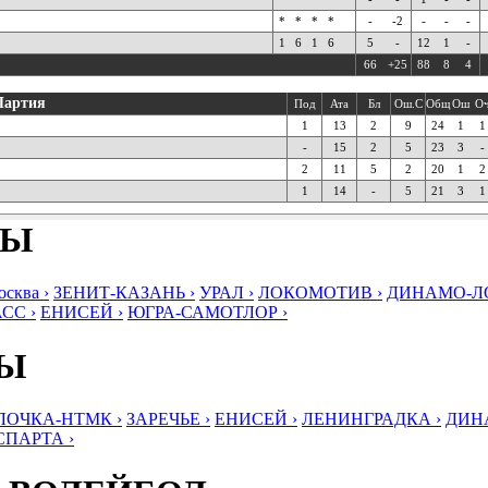
*
*
*
*
-
-2
-
-
-
1
6
1
6
5
-
12
1
-
66
+25
88
8
4
Партия
Под
Ата
Бл
Ош.С
Общ
Ош
О
1
13
2
9
24
1
1
-
15
2
5
23
3
-
2
11
5
2
20
1
2
1
14
-
5
21
3
1
БЫ
ква ›
ЗЕНИТ-КАЗАНЬ ›
УРАЛ ›
ЛОКОМОТИВ ›
ДИНАМО-ЛО
СС ›
ЕНИСЕЙ ›
ЮГРА-САМОТЛОР ›
БЫ
ЛОЧКА-НТМК ›
ЗАРЕЧЬЕ ›
ЕНИСЕЙ ›
ЛЕНИНГРАДКА ›
ДИНА
СПАРТА ›