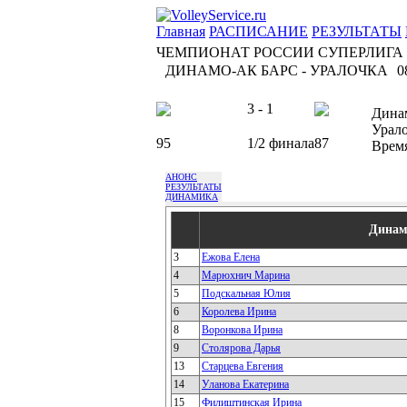
Главная
РАСПИСАНИЕ
РЕЗУЛЬТАТЫ
ЧЕМПИОНАТ РОССИИ СУПЕРЛИГА
ДИНАМО-АК БАРС - УРАЛОЧКА
0
3 - 1
Дина
Урал
95
1/2 финала
87
Врем
АНОНС
РЕЗУЛЬТАТЫ
ДИНАМИКА
Динам
3
Ежова Елена
4
Марюхнич Марина
5
Подскальная Юлия
6
Королева Ирина
8
Воронкова Ирина
9
Столярова Дарья
13
Старцева Евгения
14
Уланова Екатерина
15
Филиштинская Ирина