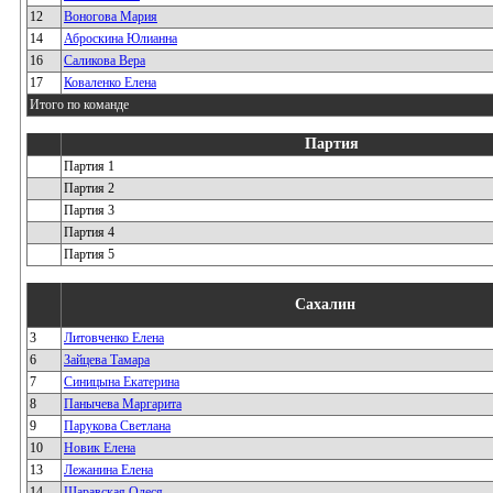
12
Воногова Мария
14
Аброскина Юлианна
16
Саликова Вера
17
Коваленко Елена
Итого по команде
Партия
Партия 1
Партия 2
Партия 3
Партия 4
Партия 5
Сахалин
3
Литовченко Елена
6
Зайцева Тамара
7
Синицына Екатерина
8
Панычева Маргарита
9
Парукова Светлана
10
Новик Елена
13
Лежанина Елена
14
Шаравская Олеся