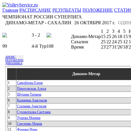
Главная
РАСПИСАНИЕ
РЕЗУЛЬТАТЫ
ПОЛОЖЕНИЕ
СТАТИ
ЧЕМПИОНАТ РОССИИ СУПЕРЛИГА
ДИНАМО-МЕТАР - САХАЛИН
26 ОКТЯБРЯ 2017 г.
ОДИ
1
2
3
4
5
3 - 2
Динамо-Метар
15
25
26
18
15
9
Сахалин
25
22
24
25
12
1
99
4-й Тур
108
Время
23'
27'
31'
26'
18'
2
АНОНС
РЕЗУЛЬТАТЫ
ДИНАМИКА
Динамо-Метар
1
Самойлова Елена
2
Пироговская Алеся
5
Щукина Татьяна
6
Калинина Анастасия
7
Стальная Анастасия
8
Суховерхова Светлана
9
Тушова Марина
10
Смеленко Мария
11
Фомина Инна