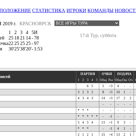
ПОЛОЖЕНИЕ
СТАТИСТИКА
ИГРОКИ
КОМАНДЫ
НОВОСТ
2019 г.
КРАСНОЯРСК
1
2
3
4
5
И
17-й Тур, суббота
ей
25
18
21
14
-
78
очка
22
25
25
25
-
97
я
30'
25'
38'
20'
-
1:53
ПАРТИЯ
ОЧКИ
ПОДАЧА
нисей
1
2
3
4
5
Общ
Раз
Общ
Ош
Оч
6
5
5
+3
4
-
-
3
2
3
2
8
+5
10
1
-
4
3
4
3
14
+3
17
2
2
-
-
-
-
-
*
*
*
-
-
-
-
-
*
*
*
*
*
-
-1
-
-
-
5
4
5
4
13
+1
9
3
-
*
*
*
-
-1
4
1
-
2
1
2
1
15
+4
13
2
1