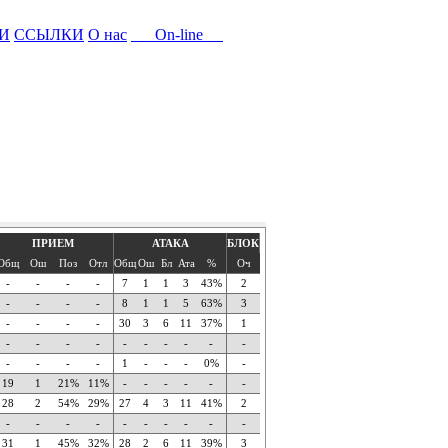
И
ССЫЛКИ
О нас
On-line
ПРИЕМ
АТАКА
БЛОК
Общ
Ош
Поз
Отл
Общ
Ош
Бл
Ата
%
Оч
-
-
-
-
7
1
1
3
43%
2
-
-
-
-
8
1
1
5
63%
3
-
-
-
-
30
3
6
11
37%
1
-
-
-
-
-
-
-
-
-
-
-
-
-
-
1
-
-
-
0%
-
19
1
21%
11%
-
-
-
-
-
-
28
2
54%
29%
27
4
3
11
41%
2
-
-
-
-
-
-
-
-
-
-
31
1
45%
32%
28
2
6
11
39%
3