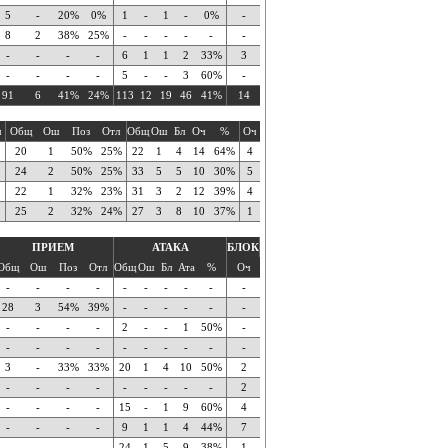
5
-
20%
0%
1
-
1
-
0%
-
8
2
38%
25%
-
-
-
-
-
-
-
-
-
-
6
1
1
2
33%
3
-
-
-
-
5
-
-
3
60%
-
91
6
41%
24%
113
12
19
46
41%
14
ч
Общ
Ош
Поз
Отл
Общ
Ош
Бл
Оч
%
Оч
20
1
50%
25%
22
1
4
14
64%
4
24
2
50%
25%
33
5
5
10
30%
5
22
1
32%
23%
31
3
2
12
39%
4
25
2
32%
24%
27
3
8
10
37%
1
ПРИЕМ
АТАКА
БЛОК
Общ
Ош
Поз
Отл
Общ
Ош
Бл
Ата
%
Оч
-
-
-
-
-
-
-
-
-
-
28
3
54%
39%
-
-
-
-
-
-
-
-
-
-
2
-
-
1
50%
-
-
-
-
-
-
-
-
-
-
-
3
-
33%
33%
20
1
4
10
50%
2
-
-
-
-
-
-
-
-
-
2
-
-
-
-
15
-
1
9
60%
4
-
-
-
-
9
1
1
4
44%
7
-
-
-
-
24
1
5
9
38%
1