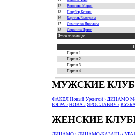
12
Воногова Мария
13
Парубец Ксения
16
Карполь Екатерина
17
Симоненко Ярослава
18
Сорокина Ирина
Итого по команде
Партия 1
Партия 2
Партия 3
Партия 4
МУЖСКИЕ КЛУ
ФАКЕЛ Новый Уренгой ›
ДИНАМО Мос
ЮГРА ›
НОВА ›
ЯРОСЛАВИЧ ›
КУЗБА
ЖЕНСКИЕ КЛУ
ДИНАМО ›
ДИНАМО-КАЗАНЬ ›
УРА