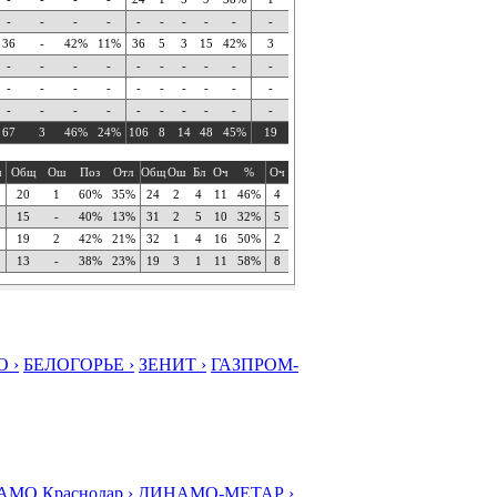
-
-
-
-
-
-
-
-
-
-
36
-
42%
11%
36
5
3
15
42%
3
-
-
-
-
-
-
-
-
-
-
-
-
-
-
-
-
-
-
-
-
-
-
-
-
-
-
-
-
-
-
67
3
46%
24%
106
8
14
48
45%
19
ч
Общ
Ош
Поз
Отл
Общ
Ош
Бл
Оч
%
Оч
20
1
60%
35%
24
2
4
11
46%
4
15
-
40%
13%
31
2
5
10
32%
5
19
2
42%
21%
32
1
4
16
50%
2
13
-
38%
23%
19
3
1
11
58%
8
 ›
БЕЛОГОРЬЕ ›
ЗЕНИТ ›
ГАЗПРОМ-
МО Краснодар ›
ДИНАМО-МЕТАР ›