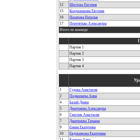
12
Щеглова Евгения
15
Кондрашкина Евгения
16
Назарова Наталья
17
Перетятько Александра
Итого по команде
Партия 1
Партия 2
Партия 3
Партия 4
Ур
1
Гудова Анастасия
2
Подкопаева Анна
4
Балай Диана
5
Дмитриева Александра
6
Гарелик Анастасия
7
Дмитриева Татьяна
9
Енина Екатерина
10
Евдокимова Екатерина
11
Климец Анна