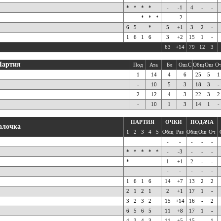
*
*
*
*
-
-1
4
-
-
*
*
*
-
-2
-
-
-
6
5
*
5
+1
3
2
-
1
6
1
6
3
+2
15
1
-
63
+14
79
12
3
Партия
Под
Ата
Бл
Ош.С
Общ
Ош
О
1
14
4
6
25
5
1
-
10
5
3
18
3
-
2
12
4
3
22
3
2
-
10
1
3
14
1
-
ПАРТИЯ
ОЧКИ
ПОДАЧА
алочка
1
2
3
4
5
Общ
Раз
Общ
Ош
Оч
-
-
-
-
-
*
*
*
*
*
-
-3
-
-
-
*
1
+1
2
-
-
-
-
-
-
-
1
6
1
6
14
+7
13
2
2
2
1
2
1
2
+1
17
1
-
3
2
3
2
15
+14
16
-
2
6
5
6
5
11
+8
17
1
-
4
3
4
3
11
+5
15
-
1