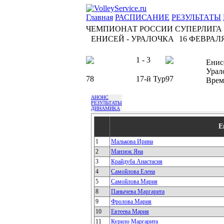
Главная
РАСПИСАНИЕ
РЕЗУЛЬТАТЫ
ЧЕМПИОНАТ РОССИИ СУПЕРЛИГА
ЕНИСЕЙ - УРАЛОЧКА
16 ФЕВРАЛЯ 
1 - 3
Енис
Урал
78
17-й Тур
97
Врем
АНОНС
РЕЗУЛЬТАТЫ
ДИНАМИКА
Е
1
Малькова Ирина
2
Манзюк Яна
3
Крайдуба Анастасия
4
Самойлова Елена
5
Самойлова Мария
8
Панычева Маргарита
9
Фролова Мария
10
Евтеева Мария
11
Курило Маргарита