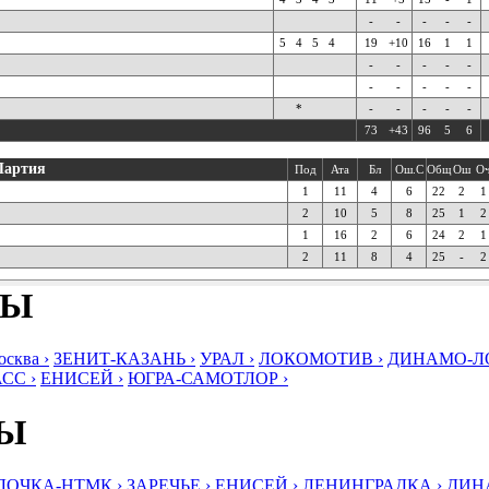
-
-
-
-
-
5
4
5
4
19
+10
16
1
1
-
-
-
-
-
-
-
-
-
-
*
-
-
-
-
-
73
+43
96
5
6
Партия
Под
Ата
Бл
Ош.С
Общ
Ош
О
1
11
4
6
22
2
1
2
10
5
8
25
1
2
1
16
2
6
24
2
1
2
11
8
4
25
-
2
БЫ
ква ›
ЗЕНИТ-КАЗАНЬ ›
УРАЛ ›
ЛОКОМОТИВ ›
ДИНАМО-ЛО
СС ›
ЕНИСЕЙ ›
ЮГРА-САМОТЛОР ›
БЫ
ЛОЧКА-НТМК ›
ЗАРЕЧЬЕ ›
ЕНИСЕЙ ›
ЛЕНИНГРАДКА ›
ДИНА