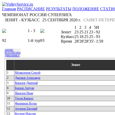
Главная
РАСПИСАНИЕ
РЕЗУЛЬТАТЫ
ПОЛОЖЕНИЕ
СТАТИ
ЧЕМПИОНАТ РОССИИ СУПЕРЛИГА
ЗЕНИТ - КУЗБАСС
25 СЕНТЯБРЯ 2020 г.
САНКТ-ПЕТЕРБ
1
2
3
4
5
И
1 - 3
Зенит
23
25
21
23
-
92
Кузбасс
25
18
25
25
-
93
92
1-й тур
93
Время
28'
28'
28'
35'
-
1:59
АНОНС
РЕЗУЛЬТАТЫ
ДИНАМИКА
Зенит
1
Мелкозеров Сергей
2
Дьячков Александр
3
Ковалев Дмитрий
6
Бризар Антуан
9
Яковлев Иван
10
Урсов Кирилл
11
Филиппов Игорь
12
Андреев Евгений
13
Космин Максим