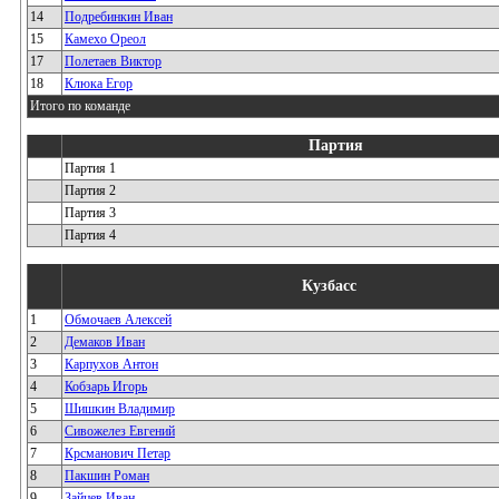
14
Подребинкин Иван
15
Камехо Ореол
17
Полетаев Виктор
18
Клюка Егор
Итого по команде
Партия
Партия 1
Партия 2
Партия 3
Партия 4
Кузбасс
1
Обмочаев Алексей
2
Демаков Иван
3
Карпухов Антон
4
Кобзарь Игорь
5
Шишкин Владимир
6
Сивожелез Евгений
7
Крсманович Петар
8
Пакшин Роман
9
Зайцев Иван