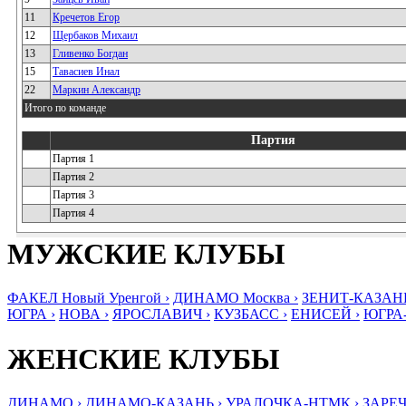
11
Кречетов Егор
12
Щербаков Михаил
13
Гливенко Богдан
15
Тавасиев Инал
22
Маркин Александр
Итого по команде
Партия
Партия 1
Партия 2
Партия 3
Партия 4
МУЖСКИЕ КЛУБЫ
ФАКЕЛ Новый Уренгой ›
ДИНАМО Москва ›
ЗЕНИТ-КАЗАНЬ
ЮГРА ›
НОВА ›
ЯРОСЛАВИЧ ›
КУЗБАСС ›
ЕНИСЕЙ ›
ЮГРА
ЖЕНСКИЕ КЛУБЫ
ДИНАМО ›
ДИНАМО-КАЗАНЬ ›
УРАЛОЧКА-НТМК ›
ЗАРЕЧ