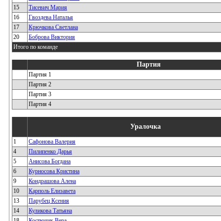
15
Тисевич Мария
16
Гвоздева Наталья
17
Крючкова Светлана
20
Боброва Виктория
Итого по команде
Партия
Партия 1
Партия 2
Партия 3
Партия 4
Уралочка
1
Сафонова Валерия
4
Пилипенко Дарья
5
Анисова Богдана
6
Курносова Кристина
9
Кондрашова Алена
10
Карполь Елизавета
13
Парубец Ксения
14
Куликова Татьяна
18
Костючик Вера