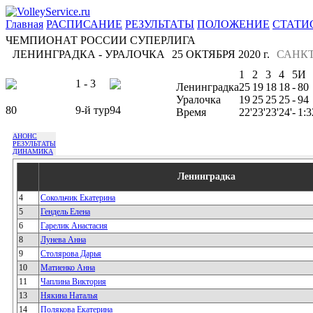
Главная
РАСПИСАНИЕ
РЕЗУЛЬТАТЫ
ПОЛОЖЕНИЕ
СТАТИ
ЧЕМПИОНАТ РОССИИ СУПЕРЛИГА
ЛЕНИНГРАДКА - УРАЛОЧКА
25 ОКТЯБРЯ 2020 г.
САНКТ
1
2
3
4
5
И
1 - 3
Ленинградка
25
19
18
18
-
80
Уралочка
19
25
25
25
-
94
80
9-й тур
94
Время
22'
23'
23'
24'
-
1:3
АНОНС
РЕЗУЛЬТАТЫ
ДИНАМИКА
Ленинградка
4
Сокольчик Екатерина
5
Гендель Елена
6
Гарелик Анастасия
8
Лунева Анна
9
Столярова Дарья
10
Матиенко Анна
11
Чаплина Виктория
13
Някина Наталья
14
Полякова Екатерина