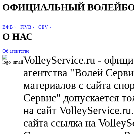
ОФИЦИАЛЬНЫЙ ВОЛЕЙБ
ВФВ ›
FIVB ›
CEV ›
О НАС
Об агентстве
VolleyService.ru - офи
агентства "Волей Серв
материалов с сайта спо
Сервис" допускается то
на сайт VolleyService.r
сайта ссылка на VolleyS