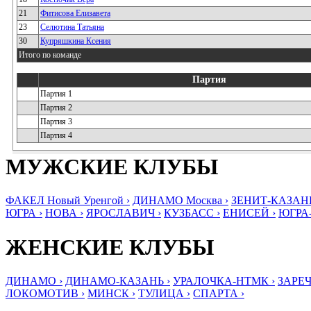
21
Фитисова Елизавета
23
Селютина Татьяна
30
Купряшкина Ксения
Итого по команде
Партия
Партия 1
Партия 2
Партия 3
Партия 4
МУЖСКИЕ КЛУБЫ
ФАКЕЛ Новый Уренгой ›
ДИНАМО Москва ›
ЗЕНИТ-КАЗАНЬ
ЮГРА ›
НОВА ›
ЯРОСЛАВИЧ ›
КУЗБАСС ›
ЕНИСЕЙ ›
ЮГРА
ЖЕНСКИЕ КЛУБЫ
ДИНАМО ›
ДИНАМО-КАЗАНЬ ›
УРАЛОЧКА-НТМК ›
ЗАРЕЧ
ЛОКОМОТИВ ›
МИНСК ›
ТУЛИЦА ›
СПАРТА ›