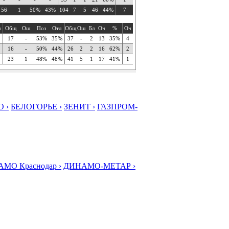
56
1
50%
43%
104
7
5
46
44%
7
ч
Общ
Ош
Поз
Отл
Общ
Ош
Бл
Оч
%
Оч
17
-
53%
35%
37
-
2
13
35%
4
16
-
50%
44%
26
2
2
16
62%
2
23
1
48%
48%
41
5
1
17
41%
1
 ›
БЕЛОГОРЬЕ ›
ЗЕНИТ ›
ГАЗПРОМ-
МО Краснодар ›
ДИНАМО-МЕТАР ›