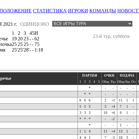
ПОЛОЖЕНИЕ
СТАТИСТИКА
ИГРОКИ
КОМАНДЫ
НОВОСТ
2021 г.
ОДИНЦОВО
1
2
3
4
5
И
23-й тур, суббота
ечье
19
20
23
-
-
62
лочка
25
25
25
-
-
75
мя
25'
25'
28'
-
-
1:18
ПАРТИЯ
ОЧКИ
ПОДАЧА
аречье
1
2
3
4
5
Общ
Раз
Общ
Ош
Оч
*
-
-
-
-
-
*
*
-
-
-
-
-
6
6
6
2
+1
11
1
1
5
5
5
5
+4
7
1
-
3
3
3
10
+6
9
1
-
*
*
*
-
-2
-
-
-
*
-
-
2
-
-
1
1
4
11
+4
13
1
-
4
4
1
7
-3
10
3
-