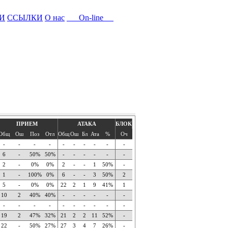
И
ССЫЛКИ
О нас
On-line
ПРИЕМ
АТАКА
БЛОК
Общ
Ош
Поз
Отл
Общ
Ош
Бл
Ата
%
Оч
-
-
-
-
-
-
-
-
-
-
6
-
50%
50%
-
-
-
-
-
-
2
-
0%
0%
2
-
-
1
50%
-
1
-
100%
0%
6
-
-
3
50%
2
5
-
0%
0%
22
2
1
9
41%
1
10
2
40%
40%
-
-
-
-
-
-
-
-
-
-
-
-
-
-
-
-
19
2
47%
32%
21
2
2
11
52%
-
22
-
50%
27%
27
3
4
7
26%
-