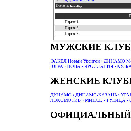
Итого по команде
Партия 1
Партия 2
Партия 3
МУЖСКИЕ КЛУ
ФАКЕЛ Новый Уренгой ›
ДИНАМО Мос
ЮГРА ›
НОВА ›
ЯРОСЛАВИЧ ›
КУЗБА
ЖЕНСКИЕ КЛУ
ДИНАМО ›
ДИНАМО-КАЗАНЬ ›
УРА
ЛОКОМОТИВ ›
МИНСК ›
ТУЛИЦА ›
ОФИЦИАЛЬНЫЙ