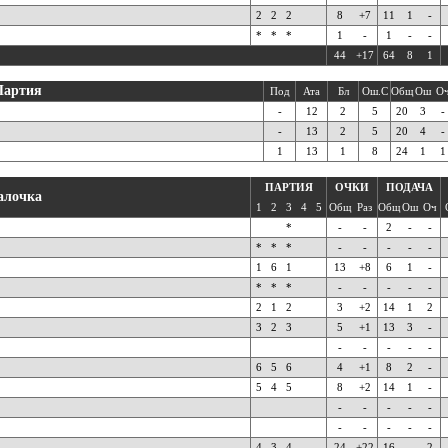
2
2
2
8
+7
11
1
-
*
*
*
1
-
1
-
-
44
+17
64
8
1
Партия
Под
Ата
Бл
Ош.С
Общ
Ош
О
-
12
2
5
20
3
-
-
13
2
5
20
4
-
1
13
1
8
24
1
1
ПАРТИЯ
ОЧКИ
ПОДАЧА
алочка
1
2
3
4
5
Общ
Раз
Общ
Ош
Оч
*
-
-
2
-
-
*
*
*
-
-
-
-
-
1
6
1
13
+8
6
1
-
*
*
*
-
-
-
-
-
2
1
2
3
+2
14
1
2
3
2
3
5
+1
13
3
-
-
-
-
-
-
6
5
6
4
+1
8
2
-
5
4
5
8
+2
14
1
-
-
-
-
-
-
-
-
-
-
-
4
3
4
24
+22
16
-
2