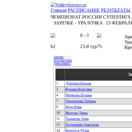
Главная
РАСПИСАНИЕ
РЕЗУЛЬТАТЫ
ЧЕМПИОНАТ РОССИИ СУПЕРЛИГА
ЗАРЕЧЬЕ - УРАЛОЧКА
13 ФЕВРАЛЯ 
0 - 3
Зар
Ура
62
23-й тур
75
Вре
АНОНС
РЕЗУЛЬТАТЫ
ДИНАМИКА
З
1
Думчева Наталья
2
Кураева Кристина
4
Матвеева Полина
7
Просвирина Татьяна
9
Крук Инна
10
Железко Дарья
11
Пальмова Анна
13
Подошвина Анастасия
14
Коренчук Юлия