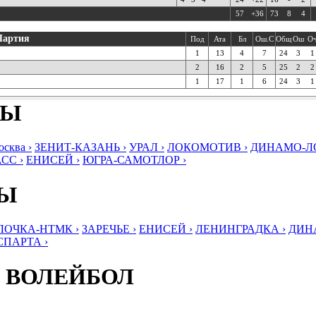
57
+36
73
8
4
Партия
Под
Ата
Бл
Ош.С
Общ
Ош
О
1
13
4
7
24
3
1
2
16
2
5
25
2
2
1
17
1
6
24
3
1
БЫ
ква ›
ЗЕНИТ-КАЗАНЬ ›
УРАЛ ›
ЛОКОМОТИВ ›
ДИНАМО-ЛО
СС ›
ЕНИСЕЙ ›
ЮГРА-САМОТЛОР ›
БЫ
ЛОЧКА-НТМК ›
ЗАРЕЧЬЕ ›
ЕНИСЕЙ ›
ЛЕНИНГРАДКА ›
ДИНА
СПАРТА ›
 ВОЛЕЙБОЛ