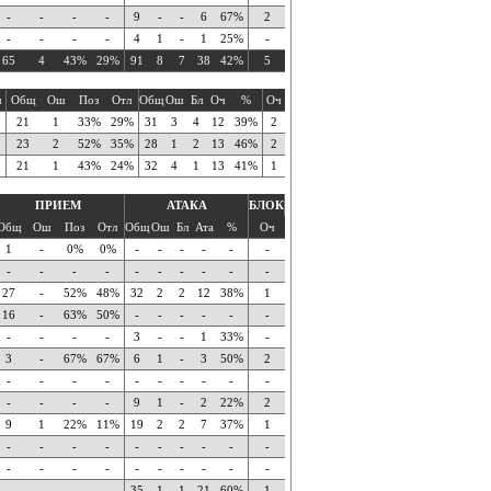
-
-
-
-
9
-
-
6
67%
2
-
-
-
-
4
1
-
1
25%
-
65
4
43%
29%
91
8
7
38
42%
5
ч
Общ
Ош
Поз
Отл
Общ
Ош
Бл
Оч
%
Оч
21
1
33%
29%
31
3
4
12
39%
2
23
2
52%
35%
28
1
2
13
46%
2
21
1
43%
24%
32
4
1
13
41%
1
ПРИЕМ
АТАКА
БЛОК
Общ
Ош
Поз
Отл
Общ
Ош
Бл
Ата
%
Оч
1
-
0%
0%
-
-
-
-
-
-
-
-
-
-
-
-
-
-
-
-
27
-
52%
48%
32
2
2
12
38%
1
16
-
63%
50%
-
-
-
-
-
-
-
-
-
-
3
-
-
1
33%
-
3
-
67%
67%
6
1
-
3
50%
2
-
-
-
-
-
-
-
-
-
-
-
-
-
-
9
1
-
2
22%
2
9
1
22%
11%
19
2
2
7
37%
1
-
-
-
-
-
-
-
-
-
-
-
-
-
-
-
-
-
-
-
-
-
-
-
-
35
1
1
21
60%
1