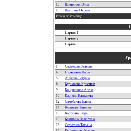
15
Шишкина Юлия
18
Якушина Оксана
Итого по команде
Партия 1
Партия 2
Партия 3
Ур
1
Сафонова Валерия
4
Пилипенко Дарья
5
Анисова Богдана
6
Курносова Кристина
9
Кондрашова Алена
10
Карполь Елизавета
12
Самойлова Елена
14
Куликова Татьяна
18
Костючик Вера
19
Бачинина Валентина
23
Селютина Татьяна
30
Купряшкина Ксения