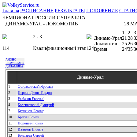
Главная
РАСПИСАНИЕ
РЕЗУЛЬТАТЫ
ПОЛОЖЕНИЕ
СТАТИ
ЧЕМПИОНАТ РОССИИ СУПЕРЛИГА
ДИНАМО-УРАЛ - ЛОКОМОТИВ
28 МА
1
2
3
2 - 3
Динамо-Урал
21
28
3
Локомотив
25
26
3
114
Квалификационный этап
124
Время
24'
35'
3
АНОНС
РЕЗУЛЬТАТЫ
ДИНАМИКА
Динамо-Урал
1
Остраховский Ярослав
2
Перрин Джон_Гордон
3
Рыбаков Евгений
4
Коленковский Дмитрий
7
Кузнецов Леонид
10
Брагин Роман
11
Порошин Роман
12
Иванков Никита
13
Бондарев Сергей