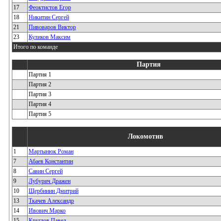
17
Феоктистов Егор
18
Никитин Сергей
21
Пивоваров Виктор
23
Куликов Максим
Итого по команде
Партия
Партия 1
Партия 2
Партия 3
Партия 4
Партия 5
Локомотив
1
Мартынюк Роман
7
Абаев Константин
8
Савин Сергей
9
Лубурич Дражен
10
Щербинин Дмитрий
13
Ткачев Александр
14
Ивович Марко
15
Круглов Павел