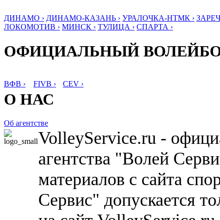
ДИНАМО ›
ДИНАМО-КАЗАНЬ ›
УРАЛОЧКА-НТМК ›
ЗАРЕЧ
ЛОКОМОТИВ ›
МИНСК ›
ТУЛИЦА ›
СПАРТА ›
ОФИЦИАЛЬНЫЙ ВОЛЕЙБ
ВФВ ›
FIVB ›
CEV ›
О НАС
Об агентстве
VolleyService.ru - офи
агентства "Волей Серв
материалов с сайта спо
Сервис" допускается то