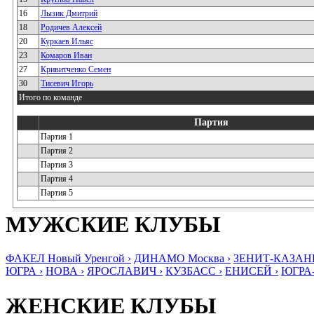
16
Лызик Дмитрий
18
Родичев Алексей
20
Куркаев Ильяс
23
Комаров Иван
27
Кривитченко Семен
30
Тисевич Игорь
Итого по команде
Партия
Партия 1
Партия 2
Партия 3
Партия 4
Партия 5
МУЖСКИЕ КЛУБЫ
ФАКЕЛ Новый Уренгой ›
ДИНАМО Москва ›
ЗЕНИТ-КАЗАНЬ
ЮГРА ›
НОВА ›
ЯРОСЛАВИЧ ›
КУЗБАСС ›
ЕНИСЕЙ ›
ЮГРА
ЖЕНСКИЕ КЛУБЫ