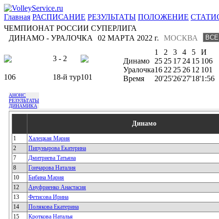
Главная
РАСПИСАНИЕ
РЕЗУЛЬТАТЫ
ПОЛОЖЕНИЕ
СТАТИ
ЧЕМПИОНАТ РОССИИ СУПЕРЛИГА
ДИНАМО - УРАЛОЧКА
02 МАРТА 2022 г.
МОСКВА
1
2
3
4
5
И
3 - 2
Динамо
25
25
17
24
15
106
Уралочка
16
22
25
26
12
101
106
18-й тур
101
Время
20'
25'
26'
27'
18'
1:56
АНОНС
РЕЗУЛЬТАТЫ
ДИНАМИКА
Динамо
1
Халецкая Мария
2
Пипунырова Екатерина
7
Дмитриева Татьяна
8
Гончарова Наталия
10
Бибина Мария
12
Ануфриенко Анастасия
13
Фетисова Ирина
14
Полякова Екатерина
15
Кроткова Наталья