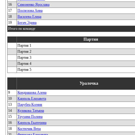
16
Симоненко Ярослава
17
Поспелова Анна
18
Василева Елица
19
Бегич Эдина
Итого по команде
Партия
Партия 1
Партия 2
Партия 3
Партия 4
Партия 5
Уралочка
9
Кондрашова Алена
10
Карполь Елизавета
13
Парубец Ксения
14
Куликова Татьяна
15
Трухина Полина
16
Карполь Екатерина
18
Костючик Вера
21
Фитисова Елизавета