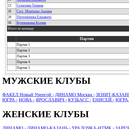
23
Селютина Татьяна
26
Сесе_Монталво Аилама
28
Протопопова Елизавета
30
Купряшкина Ксения
Итого по команде
Партия
Партия 1
Партия 2
Партия 3
Партия 4
Партия 5
МУЖСКИЕ КЛУБЫ
ФАКЕЛ Новый Уренгой ›
ДИНАМО Москва ›
ЗЕНИТ-КАЗАНЬ
ЮГРА ›
НОВА ›
ЯРОСЛАВИЧ ›
КУЗБАСС ›
ЕНИСЕЙ ›
ЮГРА
ЖЕНСКИЕ КЛУБЫ
ДИНАМО ›
ДИНАМО-КАЗАНЬ ›
УРАЛОЧКА-НТМК ›
ЗАРЕЧ