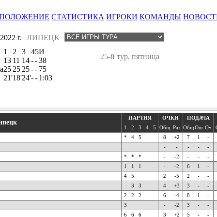
ПОЛОЖЕНИЕ
СТАТИСТИКА
ИГРОКИ
КОМАНДЫ
НОВОСТ
022 г.
ЛИПЕЦК
1
2
3
4
5
И
25-й тур, пятница
13
11
14
-
-
38
а
25
25
25
-
-
75
21'
18'
24'
-
-
1:03
ПАРТИЯ
ОЧКИ
ПОДАЧА
ипецк
1
2
3
4
5
Общ
Раз
Общ
Ош
Оч
*
4
5
8
+2
7
1
-
-
-
-
-
-
*
*
*
-
-2
-
-
-
1
1
1
-
-2
6
1
-
4
5
2
-5
2
-
-
3
3
4
+3
3
-
-
2
2
2
6
-4
8
1
-
3
-
-2
3
-
-
6
6
6
3
+2
5
-
-