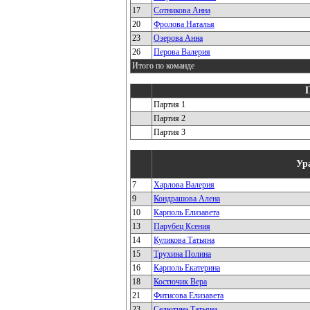
17
Сотникова Анна
20
Фролова Наталья
23
Озерова Анна
26
Перова Валерия
Итого по команде
Партия 1
Партия 2
Партия 3
Ур
7
Харлова Валерия
9
Кондрашова Алена
10
Карполь Елизавета
13
Парубец Ксения
14
Куликова Татьяна
15
Трухина Полина
16
Карполь Екатерина
18
Костючик Вера
21
Фитисова Елизавета
23
Селютина Татьяна