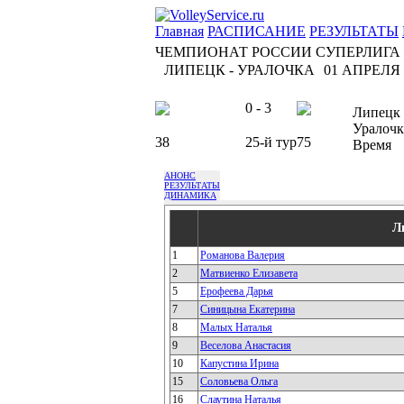
Главная
РАСПИСАНИЕ
РЕЗУЛЬТАТЫ
ЧЕМПИОНАТ РОССИИ СУПЕРЛИГА
ЛИПЕЦК - УРАЛОЧКА
01 АПРЕЛЯ 2
0 - 3
Липецк
Уралочк
38
25-й тур
75
Время
АНОНС
РЕЗУЛЬТАТЫ
ДИНАМИКА
Л
1
Романова Валерия
2
Матвиенко Елизавета
5
Ерофеева Дарья
7
Синицына Екатерина
8
Малых Наталья
9
Веселова Анастасия
10
Капустина Ирина
15
Соловьева Ольга
16
Слаутина Наталья