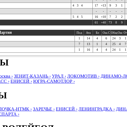
4
3
4
17
+13
9
3
1
-
-
-
-
-
5
4
5
16
+10
7
2
2
61
+40
73
8
9
Партия
Под
Ата
Бл
Ош.С
Общ
Ош
О
1
14
4
6
24
3
1
7
13
1
4
25
4
7
1
16
4
4
24
1
1
БЫ
ква ›
ЗЕНИТ-КАЗАНЬ ›
УРАЛ ›
ЛОКОМОТИВ ›
ДИНАМО-ЛО
СС ›
ЕНИСЕЙ ›
ЮГРА-САМОТЛОР ›
БЫ
ЛОЧКА-НТМК ›
ЗАРЕЧЬЕ ›
ЕНИСЕЙ ›
ЛЕНИНГРАДКА ›
ДИНА
СПАРТА ›