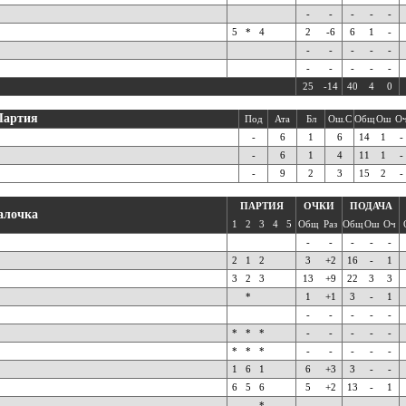
-
-
-
-
-
5
*
4
2
-6
6
1
-
-
-
-
-
-
-
-
-
-
-
25
-14
40
4
0
Партия
Под
Ата
Бл
Ош.С
Общ
Ош
О
-
6
1
6
14
1
-
-
6
1
4
11
1
-
-
9
2
3
15
2
-
ПАРТИЯ
ОЧКИ
ПОДАЧА
алочка
1
2
3
4
5
Общ
Раз
Общ
Ош
Оч
-
-
-
-
-
2
1
2
3
+2
16
-
1
3
2
3
13
+9
22
3
3
*
1
+1
3
-
1
-
-
-
-
-
*
*
*
-
-
-
-
-
*
*
*
-
-
-
-
-
1
6
1
6
+3
3
-
-
6
5
6
5
+2
13
-
1
*
-
-
-
-
-