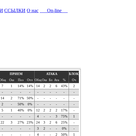
И
ССЫЛКИ
О нас
On-line
ПРИЕМ
АТАКА
БЛОК
Общ
Ош
Поз
Отл
Общ
Ош
Бл
Ата
%
Оч
7
1
14%
14%
14
2
2
6
43%
2
-
-
-
-
-
-
-
-
-
-
14
2
71%
50%
-
-
-
-
-
-
2
-
50%
0%
-
-
-
-
-
-
5
1
40%
0%
12
2
2
2
17%
-
-
-
-
-
4
-
-
3
75%
1
22
3
27%
23%
24
3
2
6
25%
-
-
-
-
-
3
2
-
-
0%
-
-
-
-
-
4
-
-
2
50%
1