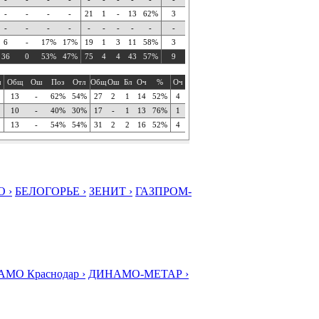
-
-
-
-
21
1
-
13
62%
3
-
-
-
-
-
-
-
-
-
-
6
-
17%
17%
19
1
3
11
58%
3
36
0
53%
47%
75
4
4
43
57%
9
ч
Общ
Ош
Поз
Отл
Общ
Ош
Бл
Оч
%
Оч
13
-
62%
54%
27
2
1
14
52%
4
10
-
40%
30%
17
-
1
13
76%
1
13
-
54%
54%
31
2
2
16
52%
4
 ›
БЕЛОГОРЬЕ ›
ЗЕНИТ ›
ГАЗПРОМ-
МО Краснодар ›
ДИНАМО-МЕТАР ›