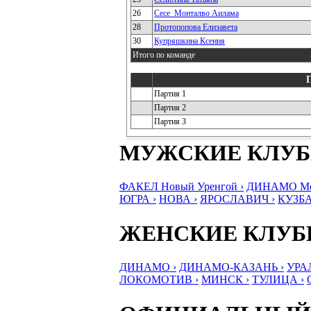
26
Сесе_Монталво Аилама
28
Протопопова Елизавета
30
Купряшкина Ксения
Итого по команде
Партия 1
Партия 2
Партия 3
МУЖСКИЕ КЛУ
ФАКЕЛ Новый Уренгой ›
ДИНАМО Мос
ЮГРА ›
НОВА ›
ЯРОСЛАВИЧ ›
КУЗБА
ЖЕНСКИЕ КЛУ
ДИНАМО ›
ДИНАМО-КАЗАНЬ ›
УРА
ЛОКОМОТИВ ›
МИНСК ›
ТУЛИЦА ›