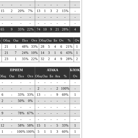
-
-
-
-
-
-
-
-
-
-
15
2
20%
7%
13
1
3
2
15%
-
-
-
-
-
-
-
-
-
-
-
-
-
-
-
-
-
-
-
-
-
65
9
35%
22%
74
10
9
21
28%
4
ч
Общ
Ош
Поз
Отл
Общ
Ош
Бл
Оч
%
Оч
21
1
48%
33%
28
5
4
6
21%
1
21
7
24%
10%
14
3
1
6
43%
1
23
1
35%
22%
32
2
4
9
28%
2
ПРИЕМ
АТАКА
БЛОК
Общ
Ош
Поз
Отл
Общ
Ош
Бл
Ата
%
Оч
-
-
-
-
-
-
-
-
-
-
-
-
-
-
2
-
-
2
100%
-
6
-
33%
33%
13
-
-
9
69%
1
2
-
50%
0%
-
-
-
-
-
-
-
-
-
-
-
-
-
-
-
-
9
-
78%
67%
-
-
-
-
-
-
-
-
-
-
-
-
-
-
-
-
12
-
58%
58%
15
1
-
5
33%
1
1
-
100%
100%
5
1
1
3
60%
1
-
-
-
-
-
-
-
-
-
-