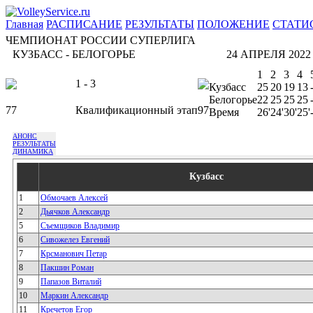
Главная
РАСПИСАНИЕ
РЕЗУЛЬТАТЫ
ПОЛОЖЕНИЕ
СТАТИ
ЧЕМПИОНАТ РОССИИ СУПЕРЛИГА
КУЗБАСС - БЕЛОГОРЬЕ
24 АПРЕЛЯ 2022 
1
2
3
4
1 - 3
Кузбасс
25
20
19
13
Белогорье
22
25
25
25
77
Квалификационный этап
97
Время
26'
24'
30'
25'
АНОНС
РЕЗУЛЬТАТЫ
ДИНАМИКА
Кузбасс
1
Обмочаев Алексей
2
Дьячков Александр
5
Съемщиков Владимир
6
Сивожелез Евгений
7
Крсманович Петар
8
Пакшин Роман
9
Папазов Виталий
10
Маркин Александр
11
Кречетов Егор