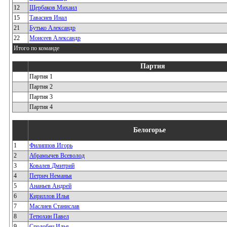
12
Щербаков Михаил
15
Тавасиев Инал
21
Бутько Александр
22
Моисеев Александр
Итого по команде
Партия
Партия 1
Партия 2
Партия 3
Партия 4
Белогорье
1
Филиппов Игорь
2
Абрамычев Всеволод
3
Ковалев Дмитрий
4
Петрич Неманья
5
Ананьев Андрей
6
Кириллов Илья
7
Маслиев Станислав
8
Тетюхин Павел
9
Сподобец Илья