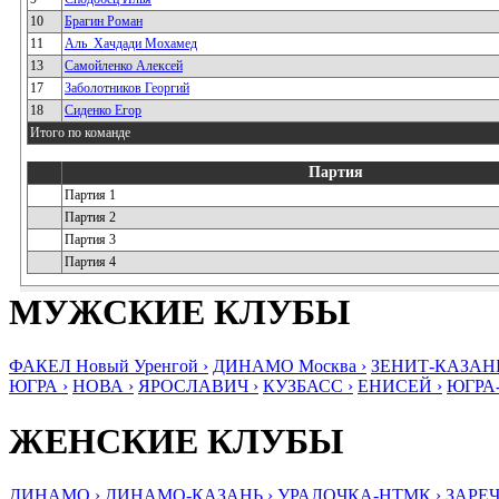
10
Брагин Роман
11
Аль_Хачдади Мохамед
13
Самойленко Алексей
17
Заболотников Георгий
18
Сиденко Егор
Итого по команде
Партия
Партия 1
Партия 2
Партия 3
Партия 4
МУЖСКИЕ КЛУБЫ
ФАКЕЛ Новый Уренгой ›
ДИНАМО Москва ›
ЗЕНИТ-КАЗАНЬ
ЮГРА ›
НОВА ›
ЯРОСЛАВИЧ ›
КУЗБАСС ›
ЕНИСЕЙ ›
ЮГРА
ЖЕНСКИЕ КЛУБЫ
ДИНАМО ›
ДИНАМО-КАЗАНЬ ›
УРАЛОЧКА-НТМК ›
ЗАРЕЧ