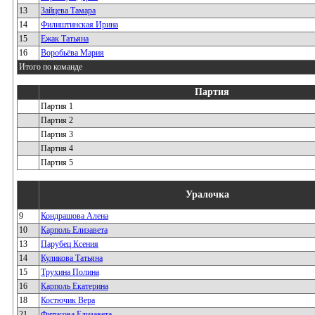
13
Зайцева Тамара
14
Филиштинская Ирина
15
Ежак Татьяна
16
Воробьёва Мария
Итого по команде
Партия
Партия 1
Партия 2
Партия 3
Партия 4
Партия 5
Уралочка
9
Кондрашова Алена
10
Карполь Елизавета
13
Парубец Ксения
14
Куликова Татьяна
15
Трухина Полина
16
Карполь Екатерина
18
Костючик Вера
21
Фитисова Елизавета