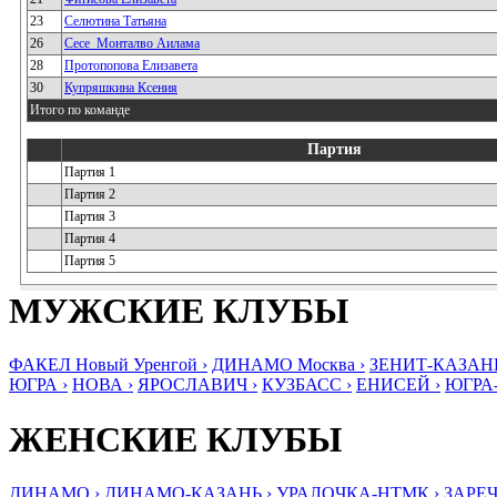
23
Селютина Татьяна
26
Сесе_Монталво Аилама
28
Протопопова Елизавета
30
Купряшкина Ксения
Итого по команде
Партия
Партия 1
Партия 2
Партия 3
Партия 4
Партия 5
МУЖСКИЕ КЛУБЫ
ФАКЕЛ Новый Уренгой ›
ДИНАМО Москва ›
ЗЕНИТ-КАЗАНЬ
ЮГРА ›
НОВА ›
ЯРОСЛАВИЧ ›
КУЗБАСС ›
ЕНИСЕЙ ›
ЮГРА
ЖЕНСКИЕ КЛУБЫ
ДИНАМО ›
ДИНАМО-КАЗАНЬ ›
УРАЛОЧКА-НТМК ›
ЗАРЕЧ