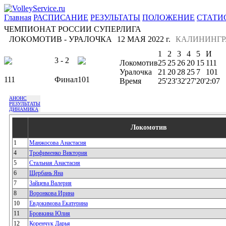
Главная
РАСПИСАНИЕ
РЕЗУЛЬТАТЫ
ПОЛОЖЕНИЕ
СТАТИ
ЧЕМПИОНАТ РОССИИ СУПЕРЛИГА
ЛОКОМОТИВ - УРАЛОЧКА
12 МАЯ 2022 г.
КАЛИНИНГР
1
2
3
4
5
И
3 - 2
Локомотив
25
25
26
20
15
111
Уралочка
21
20
28
25
7
101
111
Финал
101
Время
25'
23'
32'
27'
20'
2:07
АНОНС
РЕЗУЛЬТАТЫ
ДИНАМИКА
Локомотив
1
Манжосова Анастасия
4
Трофименко Виктория
5
Стальная Анастасия
6
Щербань Яна
7
Зайцева Валерия
8
Воронкова Ирина
10
Евдокимова Екатерина
11
Бровкина Юлия
12
Коренчук Дарья