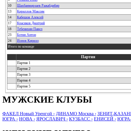
10
Шахбанмирзаев Ражабдибир
13
Кириллов Максим
14
Кабешов Алексей
17
Красиков Дмитрий
18
Тебенихин Павел
23
Ботин Антон
24
Ионов Кирилл
Итого по команде
Партия
Партия 1
Партия 2
Партия 3
Партия 4
Партия 5
МУЖСКИЕ КЛУБЫ
ФАКЕЛ Новый Уренгой ›
ДИНАМО Москва ›
ЗЕНИТ-КАЗАНЬ
ЮГРА ›
НОВА ›
ЯРОСЛАВИЧ ›
КУЗБАСС ›
ЕНИСЕЙ ›
ЮГРА