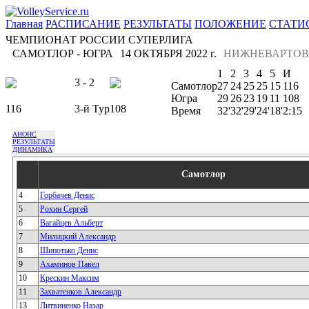
Главная
РАСПИСАНИЕ
РЕЗУЛЬТАТЫ
ПОЛОЖЕНИЕ
СТАТИ
ЧЕМПИОНАТ РОССИИ СУПЕРЛИГА
САМОТЛОР - ЮГРА
14 ОКТЯБРЯ 2022 г.
НИЖНЕВАРТОВ
1
2
3
4
5
И
3 - 2
Самотлор
27
24
25
25
15
116
Югра
29
26
23
19
11
108
116
3-й Тур
108
Время
32'
32'
29'
24'
18'
2:15
АНОНС
РЕЗУЛЬТАТЫ
ДИНАМИКА
Самотлор
4
Горбачев Денис
5
Рохин Сергей
6
Вагайцев Альберт
7
Милицкий Александр
8
Шипотько Денис
9
Ахаминов Павел
10
Крескин Максим
11
Захватенков Александр
13
Литвиненко Назар