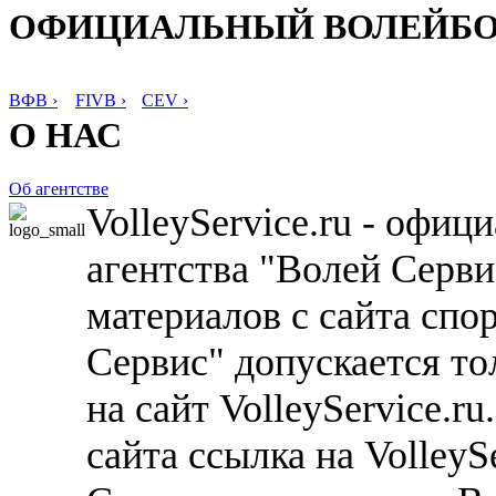
ОФИЦИАЛЬНЫЙ ВОЛЕЙБ
ВФВ ›
FIVB ›
CEV ›
О НАС
Об агентстве
VolleyService.ru - офи
агентства "Волей Серв
материалов с сайта спо
Сервис" допускается то
на сайт VolleyService.r
сайта ссылка на VolleyS