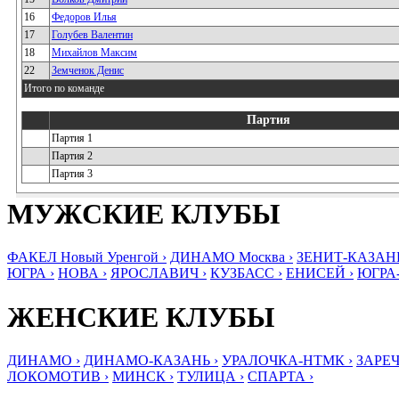
16
Федоров Илья
17
Голубев Валентин
18
Михайлов Максим
22
Земченок Денис
Итого по команде
Партия
Партия 1
Партия 2
Партия 3
МУЖСКИЕ КЛУБЫ
ФАКЕЛ Новый Уренгой ›
ДИНАМО Москва ›
ЗЕНИТ-КАЗАНЬ
ЮГРА ›
НОВА ›
ЯРОСЛАВИЧ ›
КУЗБАСС ›
ЕНИСЕЙ ›
ЮГРА
ЖЕНСКИЕ КЛУБЫ
ДИНАМО ›
ДИНАМО-КАЗАНЬ ›
УРАЛОЧКА-НТМК ›
ЗАРЕЧ
ЛОКОМОТИВ ›
МИНСК ›
ТУЛИЦА ›
СПАРТА ›