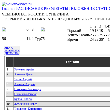
Главная
РАСПИСАНИЕ
РЕЗУЛЬТАТЫ
ПОЛОЖЕНИЕ
СТАТИ
ЧЕМПИОНАТ РОССИИ СУПЕРЛИГА
ГОРЬКИЙ - ЗЕНИТ-КАЗАНЬ
07 ДЕКАБРЯ 2022 г.
НИЖНИ
1
2
3
4
5
0 - 3
Горький
19
18
19
-
-
5
Зенит-Казань
25
25
25
-
-
7
56
11-й Тур
75
Время
24'
22'
28'
-
-
1
АНОНС
РЕЗУЛЬТАТЫ
ДИНАМИКА
Горький
1
Зеленков Артём
2
Антонов Денис
3
Титич Андрей
5
Ананьев Андрей
7
Пятыркин Александр
8
Никоненко Виктор
9
Кухно Никита
10
Железняков Павел
11
Тюшкевич Константин