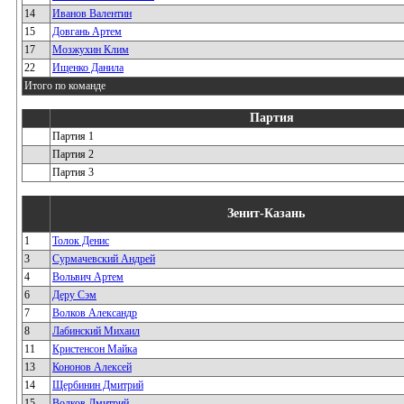
14
Иванов Валентин
15
Довгань Артем
17
Мозжухин Клим
22
Ищенко Данила
Итого по команде
Партия
Партия 1
Партия 2
Партия 3
Зенит-Казань
1
Толок Денис
3
Сурмачевский Андрей
4
Вольвич Артем
6
Деру Сэм
7
Волков Александр
8
Лабинский Михаил
11
Кристенсон Майка
13
Кононов Алексей
14
Щербинин Дмитрий
15
Волков Дмитрий