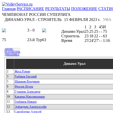
Главная
РАСПИСАНИЕ
РЕЗУЛЬТАТЫ
ПОЛОЖЕНИЕ
СТАТИ
ЧЕМПИОНАТ РОССИИ СУПЕРЛИГА
ДИНАМО-УРАЛ - СТРОИТЕЛЬ
15 ФЕВРАЛЯ 2023 г.
УФА
1
2
3
4
5
И
3 - 0
Динамо-Урал
25
25
25
-
-
75
Строитель
23
18
22
-
-
63
75
23-й Тур
63
Время
25'
24'
27'
-
-
1:16
АНОНС
РЕЗУЛЬТАТЫ
ДИНАМИКА
Динамо-Урал
2
Жось Роман
3
Рыбаков Евгений
5
Шишкин Владимир
6
Фролов Игорь
8
Гуцалюк Александр
10
Каванна Максимилиано
11
Горбанов Никита
12
Эсфандиар Амирхоссейн
13
Самойленко Алексей