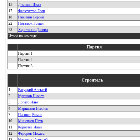
15
Демаков Иван
17
Феоктистов Егор
18
Никитин Сергей
22
Поталюк Роман
23
Харитонов Даниил
Итого по команде
Партия
Партия 1
Партия 2
Партия 3
Строитель
1
Ратуцкий Алексей
2
Кулешов Никита
3
Лопато Илья
4
Маршавин Никита
7
Пасовец Роман
10
Миненков Петр
11
Коротаев Иван
12
Федоров Михаил
13
Илькевич Алексей