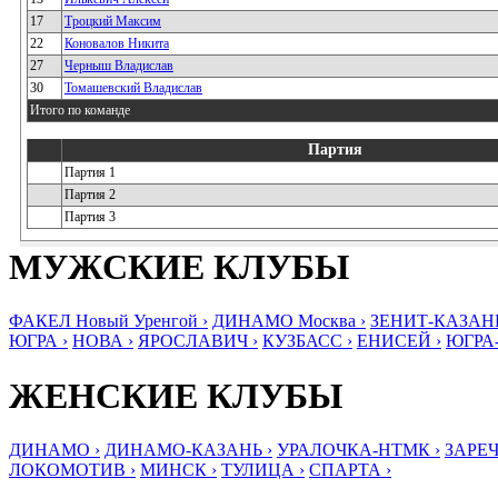
17
Троцкий Максим
22
Коновалов Никита
27
Черныш Владислав
30
Томашевский Владислав
Итого по команде
Партия
Партия 1
Партия 2
Партия 3
МУЖСКИЕ КЛУБЫ
ФАКЕЛ Новый Уренгой ›
ДИНАМО Москва ›
ЗЕНИТ-КАЗАНЬ
ЮГРА ›
НОВА ›
ЯРОСЛАВИЧ ›
КУЗБАСС ›
ЕНИСЕЙ ›
ЮГРА
ЖЕНСКИЕ КЛУБЫ
ДИНАМО ›
ДИНАМО-КАЗАНЬ ›
УРАЛОЧКА-НТМК ›
ЗАРЕЧ
ЛОКОМОТИВ ›
МИНСК ›
ТУЛИЦА ›
СПАРТА ›