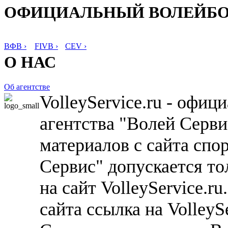
ОФИЦИАЛЬНЫЙ ВОЛЕЙБ
ВФВ ›
FIVB ›
CEV ›
О НАС
Об агентстве
VolleyService.ru - офи
агентства "Волей Серв
материалов с сайта спо
Сервис" допускается то
на сайт VolleyService.r
сайта ссылка на VolleyS