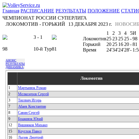
Главная
РАСПИСАНИЕ
РЕЗУЛЬТАТЫ
ПОЛОЖЕНИЕ
СТАТИ
ЧЕМПИОНАТ РОССИИ СУПЕРЛИГА
ЛОКОМОТИВ - ГОРЬКИЙ
13 ДЕКАБРЯ 2023 г.
НОВОСИ
1
2
3
4
5
И
3 - 1
Локомотив
25
23
25
25
-
98
Горький
20
25
16
20
-
81
98
10-й Тур
81
Время
24'
34'
24'
28'
-
1:5
АНОНС
РЕЗУЛЬТАТЫ
ДИНАМИКА
Локомотив
1
Мартынюк Роман
2
Мелкозеров Сергей
3
Тисевич Игорь
7
Абаев Константин
8
Савин Сергей
9
Бражнюк Юрий
12
Вишняков Михаил
15
Круглов Павел
16
Лызик Дмитрий