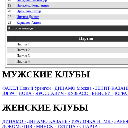
19
Панасенко Константин
20
Премович Петар
22
Ищенко Данила
23
Карпухов Антон
Итого по команде
Партия
Партия 1
Партия 2
Партия 3
Партия 4
МУЖСКИЕ КЛУБЫ
ФАКЕЛ Новый Уренгой ›
ДИНАМО Москва ›
ЗЕНИТ-КАЗАНЬ
ЮГРА ›
НОВА ›
ЯРОСЛАВИЧ ›
КУЗБАСС ›
ЕНИСЕЙ ›
ЮГРА
ЖЕНСКИЕ КЛУБЫ
ДИНАМО ›
ДИНАМО-КАЗАНЬ ›
УРАЛОЧКА-НТМК ›
ЗАРЕЧ
ЛОКОМОТИВ ›
МИНСК ›
ТУЛИЦА ›
СПАРТА ›