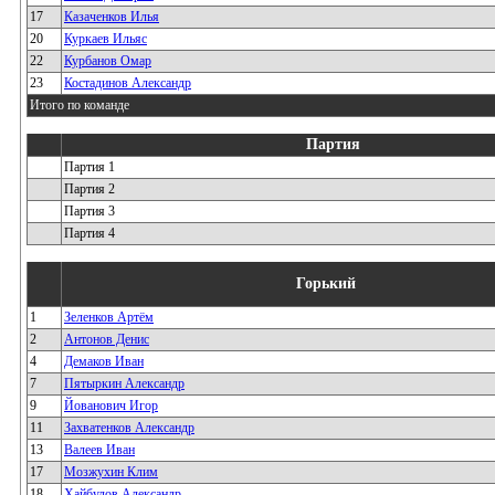
17
Казаченков Илья
20
Куркаев Ильяс
22
Курбанов Омар
23
Костадинов Александр
Итого по команде
Партия
Партия 1
Партия 2
Партия 3
Партия 4
Горький
1
Зеленков Артём
2
Антонов Денис
4
Демаков Иван
7
Пятыркин Александр
9
Йованович Игор
11
Захватенков Александр
13
Валеев Иван
17
Мозжухин Клим
18
Хайбулов Александр